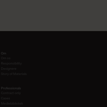
Om
Om os
Responsibility
Designere
Story of Materials
Professionals
Contract only
Cases
Mediebibliotek