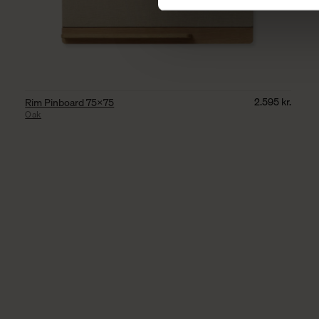
2.595
kr.
Rim Pinboard 75×75
Oak