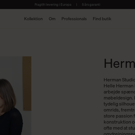
Fragtfri levering i Europa
|
5 års garanti
Kollektion
Om
Professionals
Find butik
Herm
Herman Studio 
Helle Herman 
arbejde spænder
møbeldesign.
tydelig silhoue
omrids, fremtr
store passion 
konstruktion o
ofte med at st
omdrejningspu