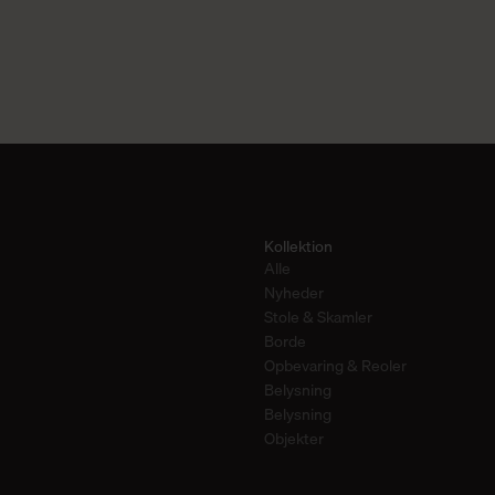
Kollektion
Alle
Nyheder
Stole & Skamler
Borde
Opbevaring & Reoler
Belysning
Belysning
Objekter