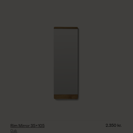
2.350
kr.
Rim Mirror 35×105
Oak