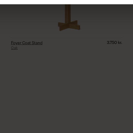
3.750
kr.
Foyer Coat Stand
Oak