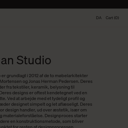
DA
Cart (0)
an Studio
er grundlagt i 2012 af de to møbelarkitekter
Mortensen og Jonas Herman Pedersen. Deres
 fra tekstiler, keramik, belysning til
Deres designs er oftest kendetegnet ved en
tte. Ved at arbejde med et tydeligt profil og
æder designet simpelt og let aflæseligt.
Deres
for design handler, ud over æstetik, især om
g materialeforståelse. Designproces starter
udere en konstruktionsmetode, som bliver
nktet for resten af designprocessen.