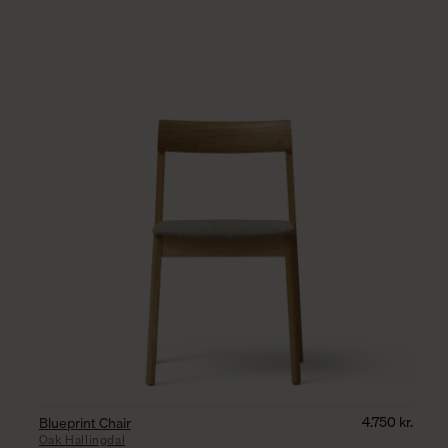
4.750
kr.
Blueprint Chair
Oak Hallingdal