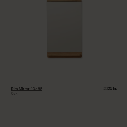
2.125
kr.
Rim Mirror 40×68
Oak