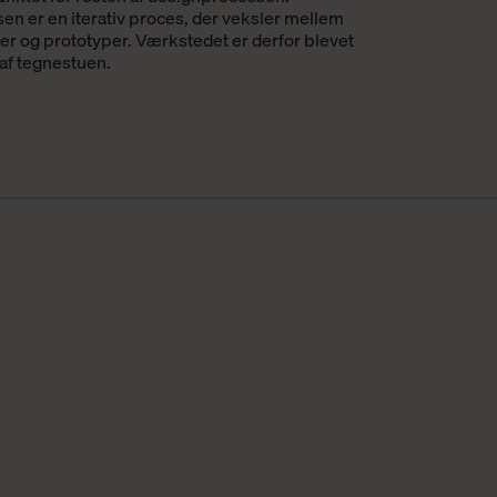
n er en iterativ proces, der veksler mellem
ler og prototyper. Værkstedet er derfor blevet
 af tegnestuen.