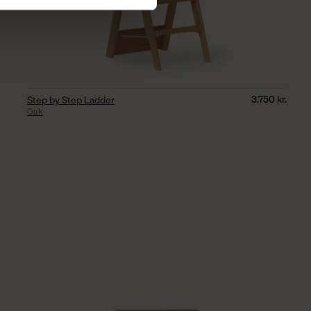
3.750
kr.
Step by Step Ladder
Oak