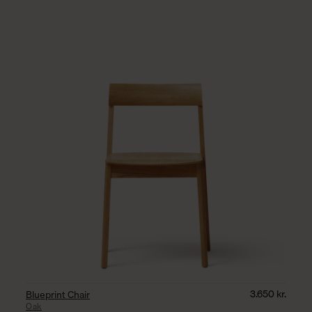
3.650
kr.
Blueprint Chair
Oak