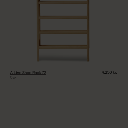
4.250
kr.
A Line Shoe Rack 72
Oak