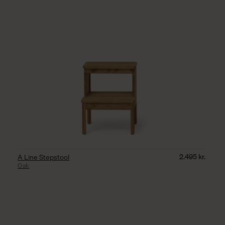
2.495
kr.
A Line Stepstool
Oak