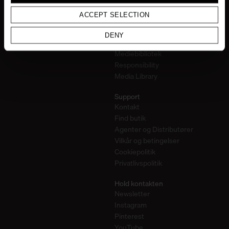
Borde
Story of Materials
Opbevaring & Reoler
ACCEPT SELECTION
Professionals
Belysning
Contract only
Belysning
DENY
Cases
Objekter
Mediebibliotek
Responsibility
Media Library
Support
Kontakt
Find butik
Agenter og Distributører
Vilkår og betingelser
Cookiepolitik
Privatlivspolitik
Hold kontakten
Newsletter
Instagram
Pinterest
YouTube