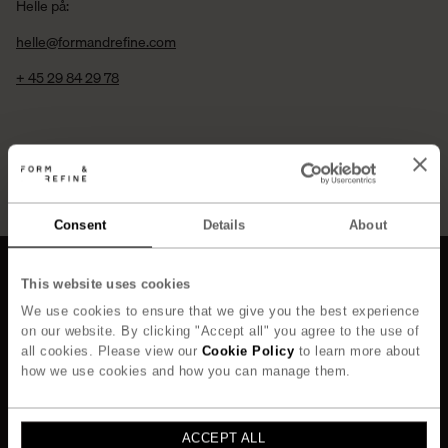
Helle på:
helle@formandrefine.com
+ 45 29 84 29 78
Consent
Details
About
This website uses cookies
We use cookies to ensure that we give you the best experience
on our website. By clicking "Accept all" you agree to the use of
all cookies. Please view our
Cookie Policy
to learn more about
Kollektion
Om
how we use cookies and how you can manage them.
Alle
Om os
Nyheder
Responsibility
Stole & Skamler
Designere
ACCEPT ALL