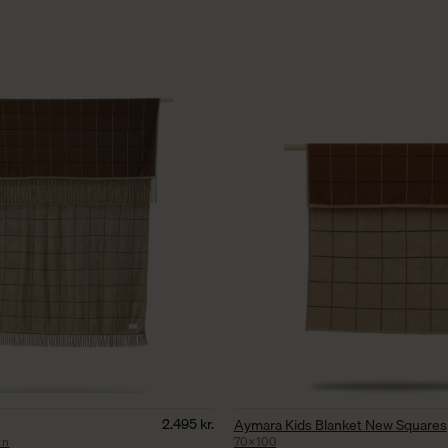
2.495
kr.
Aymara Kids Blanket New Squares
wn
70×100