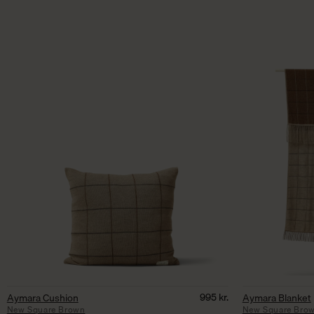
995
kr.
Aymara Cushion
Aymara Blanket
New Square Brown
New Square Bro