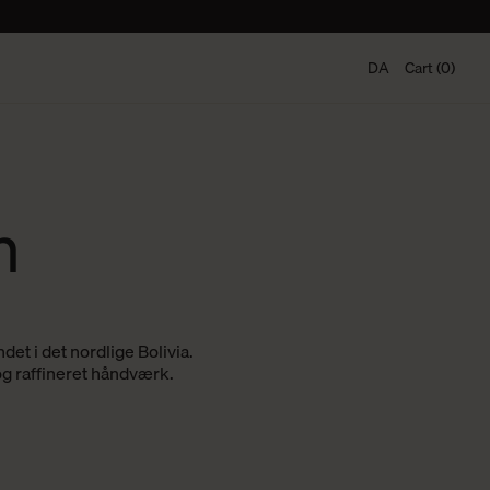
DA
Cart (0)
n
det i det nordlige Bolivia.
og raffineret håndværk.