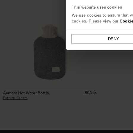
This website uses cookies
We use cookies to ensure that we
cookies. Please view our
Cookie
DENY
895
kr.
Aymara Hot Water Bottle
Pattern Cream