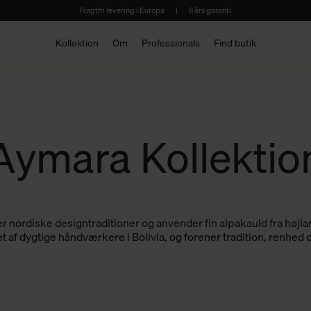
Fragtfri levering i Europa
|
5 års garanti
Kollektion
Om
Professionals
Find butik
Aymara Kollektio
r nordiske designtraditioner og anvender fin alpakauld fra højlan
t af dygtige håndværkere i Bolivia, og forener tradition, renhed 