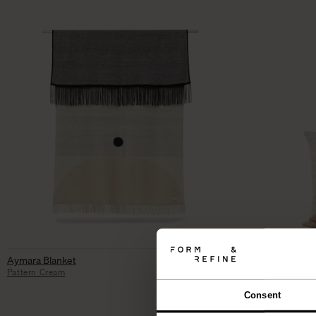
2.495
kr.
Aymara Blanket
Aymara Cushion
Pattern Cream
Pattern Cream
Consent