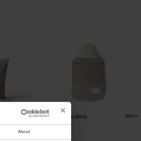
995
kr.
895
kr.
Aymara Hot Water Bottle
Pattern Grey
About