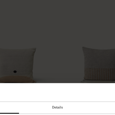
995
kr.
Aymara Cushion
Pattern Grey
Details