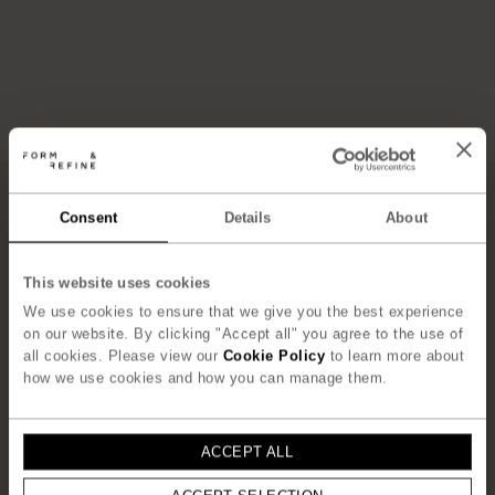
Consent
Details
About
Behind The Scenes
This website uses cookies
We use cookies to ensure that we give you the best experience
on our website. By clicking "Accept all" you agree to the use of
Vores hoveddesigner Jonas fra Herman Studio forklarer
all cookies. Please view our
Cookie Policy
to learn more about
designprocessen, og hvad der giver ham inspiration.
how we use cookies and how you can manage them.
BLIV INSPIRERET
ACCEPT ALL