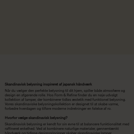
Skandinavisk belysning inspireret af japansk håndværk
Når du vælger den perfekte belysning til dit hjem, spiller både atmosfære og
design en afgørende rolle. Hos Form & Refine finder du en nøje udvalgt
kollektion af lamper, der kombinerer tidløs æstetik med funktionel belysning.
Vores skandinaviske belysningskollektion er designet til at skabe varme,
forbedre hverdagen og tilføre moderne indretninger en følelse af ro.
Hvorfor vælge skandinavisk belysning?
Skandinavisk belysning er kendt for sin evne til at balancere funktionalitet med
raffineret enkelhed. Ved at kombinere naturlige materialer, gennemtænkt
håndværk og tidløse designprincipper skaber skandinaviske lamper