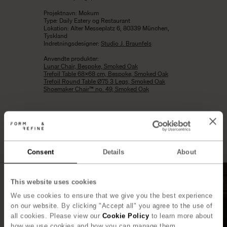
Projektnavn: Mokum
Type: Daily Eatery og Restaurant
Lokation: Alter Messeplatz 6, 80339 München,
Tyskland
Indretningsdesigner:
Studio J. Braunfels
Anvendte produkter:
Lunar Chair, Bespoke, Smoked Oak
Trefoil Table 68×68 cm, Bespoke, Smoked Oak
Trefoil Round Table Ø75 3 Legs, Smoked Oak
Shoemaker Chair™ no. 49, Smoked Oak
Consent
Details
About
This website uses cookies
We use cookies to ensure that we give you the best experience
on our website. By clicking "Accept all" you agree to the use of
all cookies. Please view our
Cookie Policy
to learn more about
how we use cookies and how you can manage them.