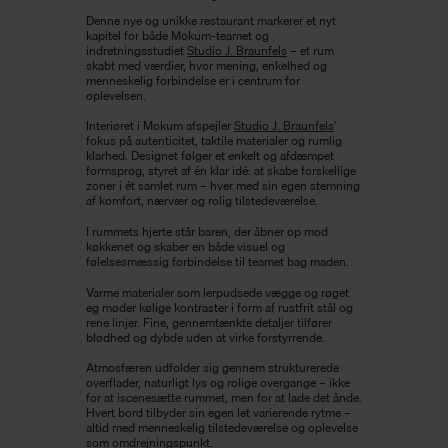
Denne nye og unikke restaurant markerer et nyt
kapitel for både Mokum-teamet og
indretningsstudiet
Studio J. Braunfels
– et rum
skabt med værdier, hvor mening, enkelhed og
menneskelig forbindelse er i centrum for
oplevelsen.
Interiøret i Mokum afspejler
Studio J. Braunfels
’
fokus på autenticitet, taktile materialer og rumlig
klarhed. Designet følger et enkelt og afdæmpet
formsprog, styret af én klar idé: at skabe forskellige
zoner i ét samlet rum – hver med sin egen stemning
af komfort, nærvær og rolig tilstedeværelse.
I rummets hjerte står baren, der åbner op mod
køkkenet og skaber en både visuel og
følelsesmæssig forbindelse til teamet bag maden.
Varme materialer som lerpudsede vægge og røget
eg møder kølige kontraster i form af rustfrit stål og
rene linjer. Fine, gennemtænkte detaljer tilfører
blødhed og dybde uden at virke forstyrrende.
Atmosfæren udfolder sig gennem strukturerede
overflader, naturligt lys og rolige overgange – ikke
for at iscenesætte rummet, men for at lade det ånde.
Hvert bord tilbyder sin egen let varierende rytme –
altid med menneskelig tilstedeværelse og oplevelse
som omdrejningspunkt.