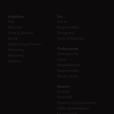
Kollektion
Om
Alle
Om os
Nyheder
Responsibility
Stole & Skamler
Designere
Borde
Story of Materials
Opbevaring & Reoler
Professionals
Belysning
Contract only
Belysning
Cases
Objekter
Mediebibliotek
Responsibility
Media Library
Support
Kontakt
Find butik
Agenter og Distributører
Vilkår og betingelser
Cookiepolitik