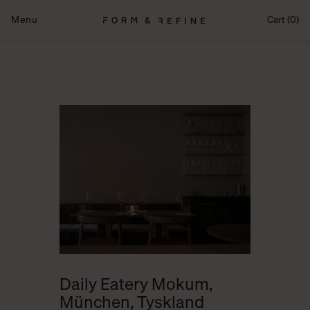
Fortsæt
til
Menu
Cart (0)
indhold
Daily Eatery Mokum,
München, Tyskland