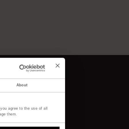
Om
About
Om os
Responsibility
Designere
Story of Materials
you agree to the use of all
age them.
Professionals