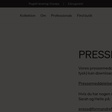
Fragtfri levering i Europa
|
5 års garanti
Kollektion
Om
Professionals
Find butik
PRESS
Vores pressemedde
tysk) kan download
Pressemeddelelse
Hvis du har nogen 
Sarah og Helle på:
press@formandref