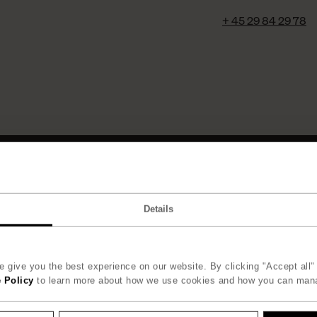
+ 45 29 84 29 78
Kollektion
Details
Alle
Nyheder
Stole & Skamler
Borde
 give you the best experience on our website. By clicking "Accept all" 
Opbevaring & Reoler
 Policy
to learn more about how we use cookies and how you can man
Belysning
Belysning