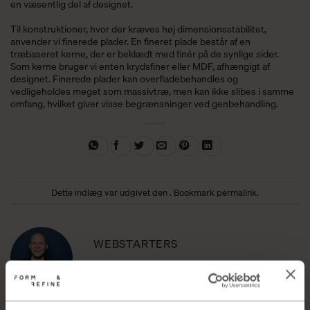
en væsentlig del af designet.
Til konstruktioner, hvor der kræves høj dimensionsstabilitet,
anvender vi finerede plader. En fineret plade består af en
træbaseret kerne, der er beklædt med finér på de synlige sider.
Som kerne bruger vi enten krydsfiner eller MDF, afhængigt af
designet. Finerede plader kan overfladebehandles og
vedligeholdes meget som massivtræ, men kan ikke slibes i samme
omfang, hvilket giver visse begrænsninger ved genbehandling.
Dette indlæg var udgivet den . Bookmark
permalink
.
WEBSTARTERS