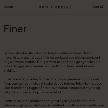
Fortsæt
til
Menu
Cart (0)
indhold
Finer
Selvom størstedelen af vores træprodukter er fremstillet af
massivtræ, bruger vi også finér og træbaserede pladematerialer i
nogle af vores møbler. Det gør vi for at opnå særlige egenskaber i
vores designs, hvad enten det handler om form, komfort eller
stabilitet.
En af de måder, vi arbejder med finér på, er gennem formpresset
finer, som gør det muligt at skabe buede former. Teknikken bruges
især til sæder og rygge på stole, hvor kombinationen af styrke og
fleksibilitet giver en høj grad af komfort.
I enkelte af vores produkter bruger vi også tynde finérark som
selvstændigt materiale, hvor dets lethed og raffinerede overflade er