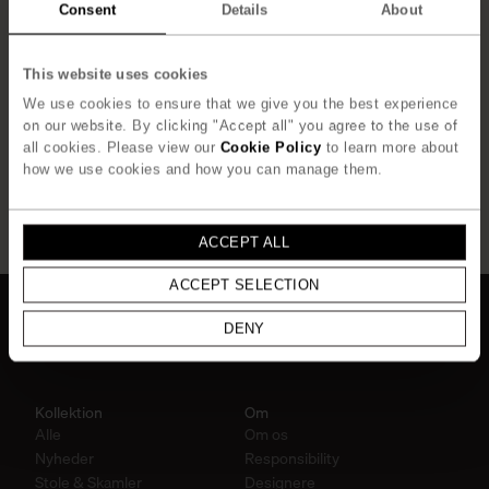
Consent
Details
About
Dun & Fiberfyld
Genanvendt Materiale
This website uses cookies
SEARCH
We use cookies to ensure that we give you the best experience
on our website. By clicking "Accept all" you agree to the use of
all cookies. Please view our
Cookie Policy
to learn more about
how we use cookies and how you can manage them.
ACCEPT ALL
ACCEPT SELECTION
DENY
Kollektion
Om
Alle
Om os
Nyheder
Responsibility
Stole & Skamler
Designere