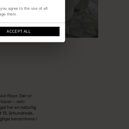
you agree to the use of all
age them.
ACCEPT ALL
ke fliser. Der er
 haver – selv
gal har en naturlig
et 13. århundrede.
gtige keramikere i