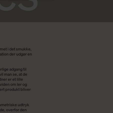
rmet i det smukke,
nation der udgør en
lige adgang til
vil man se, at de
er er et lille
viden om ler og
ert produkt bliver
ometriske udtryk
ade, overfor den