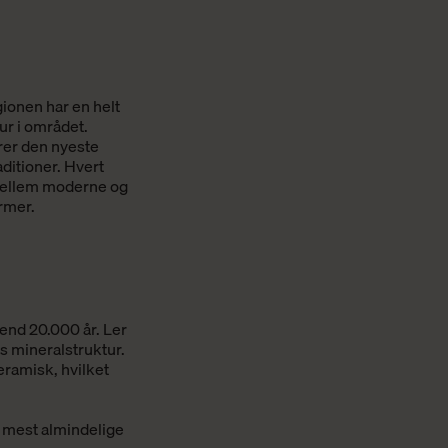
ionen har en helt
ur i området.
rer den nyeste
ditioner. Hvert
 mellem moderne og
rmer.
end 20.000 år. Ler
ns mineralstruktur.
eramisk, hvilket
e mest almindelige