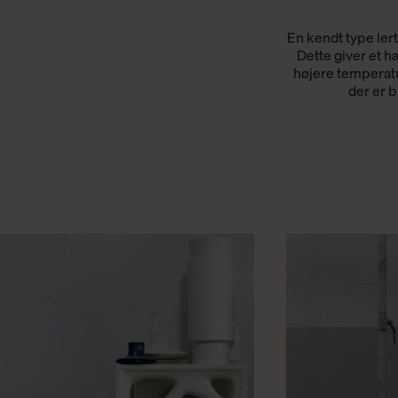
En kendt type ler
Dette giver et h
højere temperatu
der er b