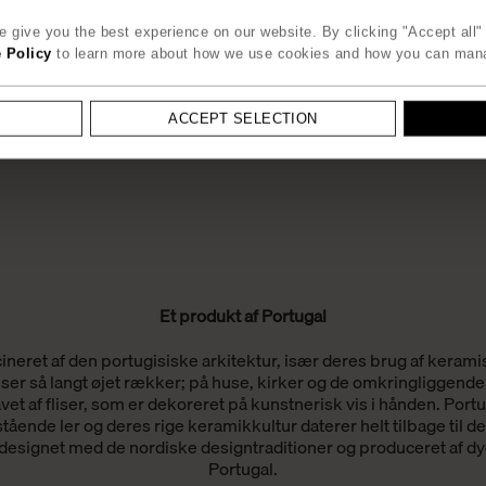
 give you the best experience on our website. By clicking "Accept all" 
 Policy
to learn more about how we use cookies and how you can man
ACCEPT SELECTION
Et produkt af Portugal
cineret af den portugisiske arkitektur, især deres brug af keramis
iser så langt øjet rækker; på huse, kirker og de omkringliggende
vet af fliser, som er dekoreret på kunstnerisk vis i hånden. Portu
estående ler og deres rige keramikkultur daterer helt tilbage til d
designet med de nordiske designtraditioner og produceret af dy
Portugal.