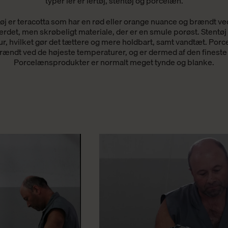
typer ler er lertøj, stentøj og porcelæn.
tøj er teracotta som har en rød eller orange nuance og brændt ve
ærdet, men skrøbeligt materiale, der er en smule porøst. Stent
r, hvilket gør det tættere og mere holdbart, samt vandtæt. Porc
rændt ved de højeste temperaturer, og er dermed af den fineste 
Porcelænsprodukter er normalt meget tynde og blanke.