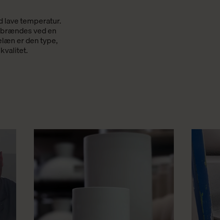
d lave temperatur.
øj brændes ved en
elæn er den type,
kvalitet.