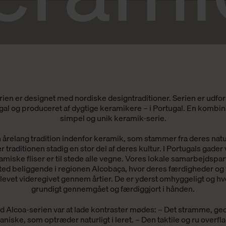
ien er designet med nordiske designtraditioner. Serien er udfo
ugal og produceret af dygtige keramikere – i Portugal. En kombi
simpel og unik keramik-serie.
 årelang tradition indenfor keramik, som stammer fra deres natur
er traditionen stadig en stor del af deres kultur. I Portugals gader 
iske fliser er til stede alle vegne. Vores lokale samarbejdspartn
d beliggende i regionen Alcobaça, hvor deres færdigheder og 
evet videregivet gennem årtier. De er yderst omhyggeligt og hv
grundigt gennemgået og færdiggjort i hånden.
 Alcoa-serien var at lade kontraster mødes: – Det stramme, ge
aniske, som optræder naturligt i leret. – Den taktile og ru overfl