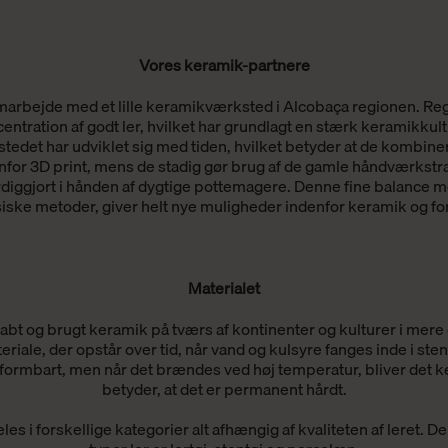
Vores keramik-partnere
samarbejde med et lille keramikværksted i Alcobaça regionen. Reg
centration af godt ler, hvilket har grundlagt en stærk keramikkult
edet har udviklet sig med tiden, hvilket betyder at de kombine
nfor 3D print, mens de stadig gør brug af de gamle håndværkstra
rdiggjort i hånden af dygtige pottemagere. Denne fine balance
siske metoder, giver helt nye muligheder indenfor keramik og fo
Materialet
bt og brugt keramik på tværs af kontinenter og kulturer i mere 
eriale, der opstår over tid, når vand og kulsyre fanges inde i ste
 formbart, men når det brændes ved høj temperatur, bliver det k
betyder, at det er permanent hårdt.
es i forskellige kategorier alt afhængig af kvaliteten af leret. D