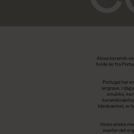
Alcoa keramik-ser
hvide ler fra Port
Portugal har en
lergrave. I dag 
smukke, keram
keramikværkste
håndværket, er bl
Vores ønske med
overfor det org