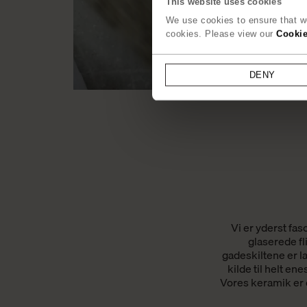
This website uses cookies
We use cookies to ensure that we
cookies. Please view our
Cookie
DENY
Vi er yderst fas
glaserede fl
gadeskiltene er la
kilde til helt en
Vores keramik er 