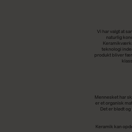
Vi har valgt at 
naturlig kon
Keramikværkst
teknologi inde
produkt bliver fæ
klas
Mennesket har ska
er et organisk mat
Det er blødt og
Keramik kan opdel