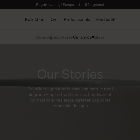
Fragtfri levering i Europa
|
5 års garanti
Kollektion
Om
Professionals
Find butik
Wood
Alpaca
Waste
Ceramics
Glass
Our Stories
Fra rå ler til genstande, man kan mærke med
fingrene – oplev traditionerne, håndværket
og materialernes ægte karakter bag vores
keramiske designs.