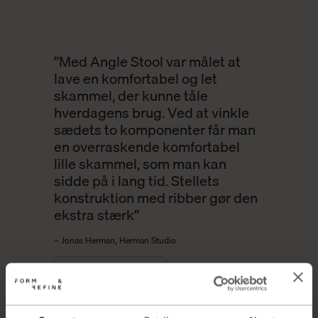
”Med Angle Stool var målet at
lave en komfortabel og let
skammel, der kunne tåle
hverdagens brug. Ved at vinkle
sædets to komponenter får man
en overraskende komfortabel
lille skammel, som man kan
sidde på i lang tid. Stellets
konstruktion med ribber gør den
ekstra stærk”
– Jonas Herman, Herman Studio
UDFORSK DESIGNEREN