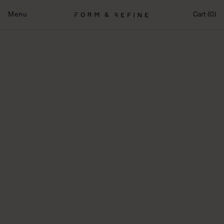
Fortsæt
til
Menu
Cart (0)
indhold