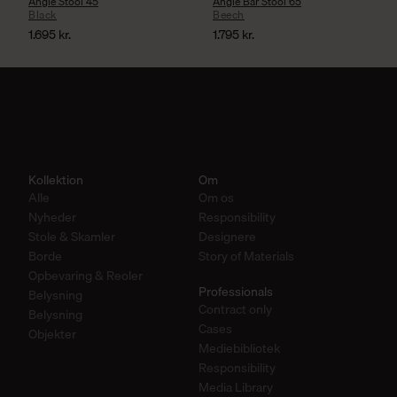
Angle Stool 45
Angle Bar Stool 65
Black
Beech
1.695
kr.
1.795
kr.
Kollektion
Om
Alle
Om os
Nyheder
Responsibility
Stole & Skamler
Designere
Borde
Story of Materials
Opbevaring & Reoler
Professionals
Belysning
Contract only
Belysning
Cases
Objekter
Mediebibliotek
Responsibility
Media Library