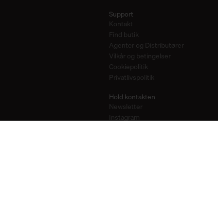
Support
Kontakt
Find butik
Agenter og Distributører
Vilkår og betingelser
Cookiepolitik
Privatlivspolitik
Hold kontakten
Newsletter
Instagram
Pinterest
YouTube