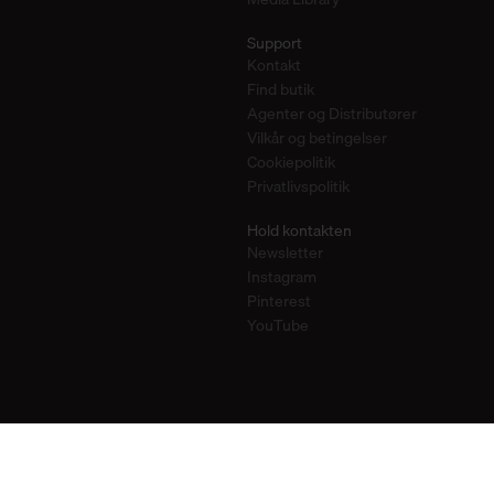
Support
Kontakt
Find butik
Agenter og Distributører
Vilkår og betingelser
Cookiepolitik
Privatlivspolitik
Hold kontakten
Newsletter
Instagram
Pinterest
YouTube