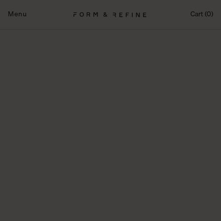
Fortsæt
til
Menu
Cart (0)
indhold