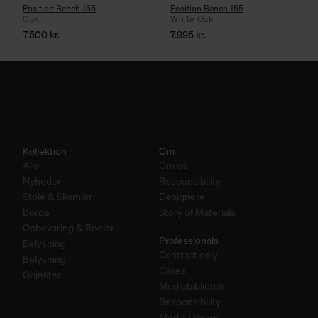
Position Bench 155
Position Bench 155
Oak
White Oak
7.500
kr.
7.995
kr.
Kollektion
Om
Alle
Om os
Nyheder
Responsibility
Stole & Skamler
Designere
Borde
Story of Materials
Opbevaring & Reoler
Professionals
Belysning
Contract only
Belysning
Cases
Objekter
Mediebibliotek
Responsibility
Media Library