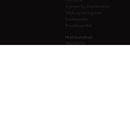
Agenter og Distributører
Vilkår og betingelser
Cookiepolitik
Privatlivspolitik
Hold kontakten
Newsletter
Instagram
Pinterest
YouTube
2026
Look for our FSC®-certified products