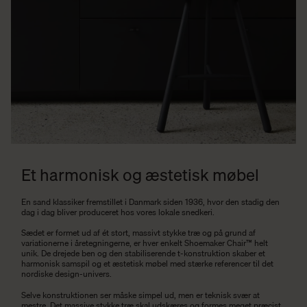
Et harmonisk og æstetisk møbel
En sand klassiker fremstillet i Danmark siden 1936, hvor den stadig den
dag i dag bliver produceret hos vores lokale snedkeri.
Sædet er formet ud af ét stort, massivt stykke træ og på grund af
variationerne i åretegningerne, er hver enkelt Shoemaker Chair™ helt
unik. De drejede ben og den stabiliserende t-konstruktion skaber et
harmonisk samspil og et æstetisk møbel med stærke referencer til det
nordiske design-univers.
Selve konstruktionen ser måske simpel ud, men er teknisk svær at
mestre. Det massive stykke træ skal udskæres og formes meget præcist