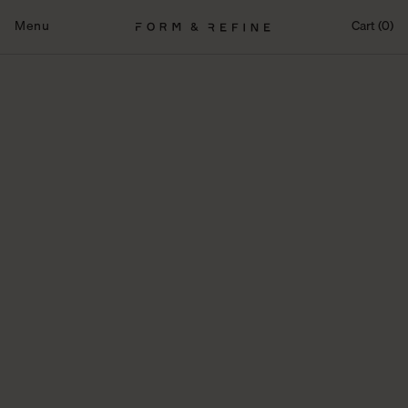
Fortsæt
til
Menu
Cart (0)
indhold