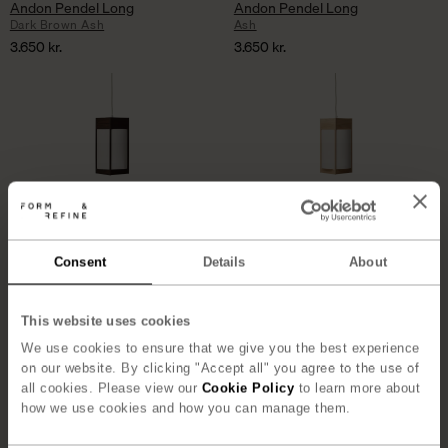
Andon Pendel Long
Andon Pendel Long
Dark Brown Ash
Ash
3.650
kr.
3.650
kr.
Consent
Details
About
Andon Pendel Medium
Andon Pendel Medium
This website uses cookies
Dark Brown Ash
Ash
3.095
kr.
3.095
kr.
We use cookies to ensure that we give you the best experience
on our website. By clicking "Accept all" you agree to the use of
all cookies. Please view our
Cookie Policy
to learn more about
how we use cookies and how you can manage them.