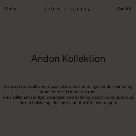
Fortsæt
til
Menu
Cart (0)
indhold
Andon Kollektion
Inspireret af traditionelle japanske lanterner bringer Andon varme og
atmosfære ind i moderne rum.
Fremstillet af naturlige materialer med et let og afbalanceret udtryk. Et
tidløst belysningsdesign skabt til at løfte hverdagen.