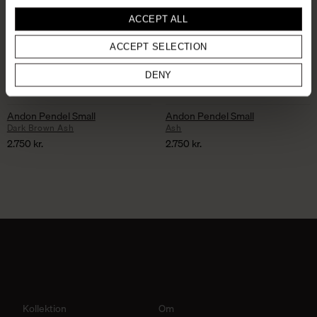
ACCEPT ALL
ACCEPT SELECTION
DENY
Andon Pendel Small
Andon Pendel Small
Dark Brown Ash
Ash
2.750
kr.
2.750
kr.
Kollektion
Om