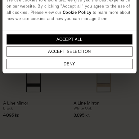
on our website. By clicking "Accept all" you agree to the use of
all cookies. Please view our
Cookie Policy
to learn more about
how we use cookies and how you can manage them.
ACCEPT ALL
ACCEPT SELECTION
DENY
A Line Mirror
A Line Mirror
Black
White Oak
4.095
kr.
3.895
kr.