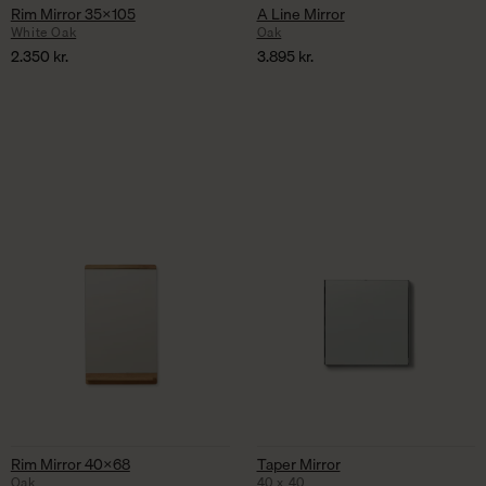
Rim Mirror 35×105
A Line Mirror
White Oak
Oak
2.350
kr.
3.895
kr.
Rim Mirror 40×68
Taper Mirror
Oak
40 x 40