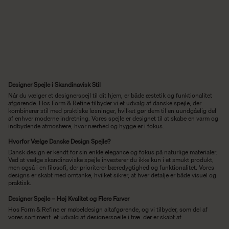
Designer Spejle i Skandinavisk Stil
Når du vælger et designerspejl til dit hjem, er både æstetik og funktionalitet
afgørende. Hos Form & Refine tilbyder vi et udvalg af danske spejle, der
kombinerer stil med praktiske løsninger, hvilket gør dem til en uundgåelig del
af enhver moderne indretning. Vores spejle er designet til at skabe en varm og
indbydende atmosfære, hvor nærhed og hygge er i fokus.
Hvorfor Vælge Danske Design Spejle?
Dansk design er kendt for sin enkle elegance og fokus på naturlige materialer.
Ved at vælge skandinaviske spejle investerer du ikke kun i et smukt produkt,
men også i en filosofi, der prioriterer bæredygtighed og funktionalitet. Vores
designs er skabt med omtanke, hvilket sikrer, at hver detalje er både visuel og
praktisk.
Designer Spejle – Høj Kvalitet og Flere Farver
Hos Form & Refine er møbeldesign altafgørende, og vi tilbyder, som del af
vores sortiment, et udvalg af designerspejle i træ, der er skabt af
højkvalitetsmaterialer, herunder egetræ. Dette giver spejlene et robust og