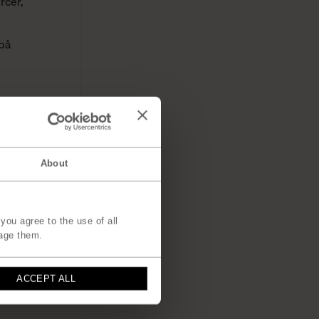
rcer
,
 på
About
you agree to the use of all
age them.
ACCEPT ALL
Glas