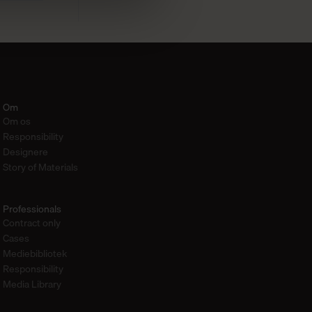
Om
Om os
Responsibility
Designere
Story of Materials
Professionals
Contract only
Cases
Mediebibliotek
Responsibility
Media Library