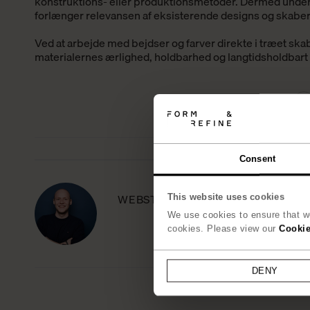
konstruktion
s-
eller produktionsmetoder.
Dermed
under
forlænger
relevansen af eksisterende designs og skaber st
Ved at arbejde med bejdser og farver direkte i træet ska
materialernes ærlighed, holdbarhed og langtidsholdbart
Dette indlæg va
Consent
WEBSTARTERS
This website uses cookies
We use cookies to ensure that we
cookies. Please view our
Cookie
DENY