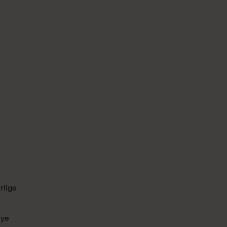
rlige
nye