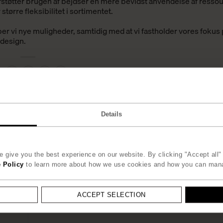
støtter
brugen af bejdser
en mere bevidst anvendelse af ressou
ørre fleksibilitet i sortimentet.
ber vi nye muligheder, samtidig med at vi fastholder vores fokus
 design.
r udgivet den . Bookmark
permalink
.
Details
 give you the best experience on our website. By clicking "Accept all" 
 Policy
to learn more about how we use cookies and how you can man
ACCEPT SELECTION