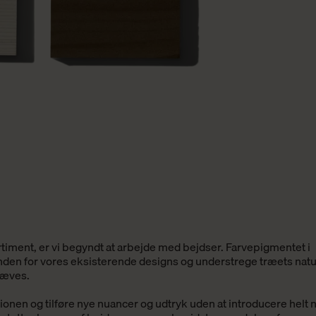
rtiment, er vi begyndt at a
rbejde med bejdser
. Farvepigmentet i
inden for vores eksisterende designs
og
understrege træets natu
hæves.
ktionen
og
tilføre nye nuancer og udtryk uden at introducere helt 