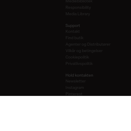
Mediebibliotek
Responsibility
Media Library
Support
Kontakt
Find butik
Agenter og Distributører
Vilkår og betingelser
Cookiepolitik
Privatlivspolitik
Hold kontakten
Newsletter
Instagram
Pinterest
YouTube