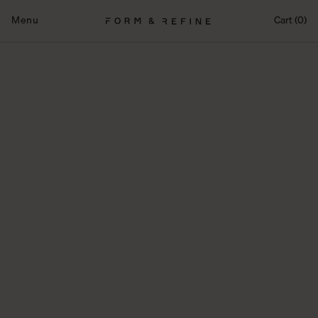
Fortsæt
til
Menu
Cart (0)
indhold