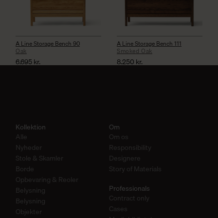
A Line Storage Bench 90
A Line Storage Bench 111
Oak
Smoked Oak
6.695
kr.
8.250
kr.
Kollektion
Om
Alle
Om os
Nyheder
Responsibility
Stole & Skamler
Designere
Borde
Story of Materials
Opbevaring & Reoler
Professionals
Belysning
Contract only
Belysning
Cases
Objekter