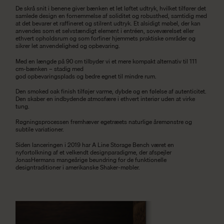
De skrå snit i benene giver bænken et let løftet udtryk, hvilket tilfører det
samlede design en fornemmelse af soliditet og robusthed, samtidig med
at det bevarer et raffineret og stilrent udtryk. Et alsidigt møbel, der kan
anvendes som et selvstændigt element i entréen, soveværelset eller
ethvert opholdsrum og som forfiner hjemmets praktiske områder og
sikrer let anvendelighed og opbevaring.
Med en længde på 90 cm tilbyder vi et mere kompakt alternativ til 111
cm-bænken – stadig med
god opbevaringsplads og bedre egnet til mindre rum.
Den smoked oak finish tilføjer varme, dybde og en følelse af autenticitet.
Den skaber en indbydende atmosfære i ethvert interiør uden at virke
tung.
Røgningsprocessen fremhæver egetræets naturlige åremønstre og
subtile variationer.
Siden lanceringen i 2019 har A Line Storage Bench været en
nyfortolkning af et velkendt designparadigme, der afspejler
JonasHermans mangeårige beundring for de funktionelle
designtraditioner i amerikanske Shaker-møbler.