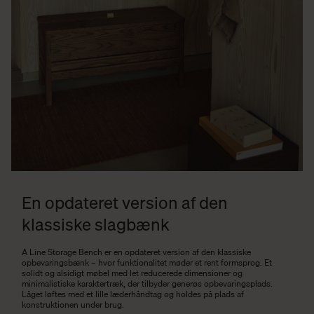
En opdateret version af den
klassiske slagbænk
A Line Storage Bench er en opdateret version af den klassiske
opbevaringsbænk – hvor funktionalitet møder et rent formsprog. Et
solidt og alsidigt møbel med let reducerede dimensioner og
minimalistiske karaktertræk, der tilbyder generøs opbevaringsplads.
Låget løftes med et lille læderhåndtag og holdes på plads af
konstruktionen under brug.