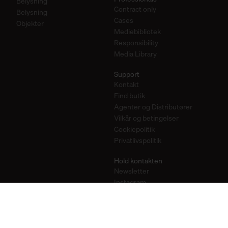
Belysning
Contract only
Belysning
Cases
Objekter
Mediebibliotek
Responsibility
Media Library
Support
Kontakt
Find butik
Agenter og Distributører
Vilkår og betingelser
Cookiepolitik
Privatlivspolitik
Hold kontakten
Newsletter
Instagram
Pinterest
YouTube