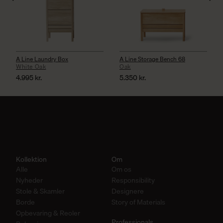
A Line Laundry Box
A Line Storage Bench 68
White Oak
Oak
4.995
kr.
5.350
kr.
Kollektion
Om
Alle
Om os
Nyheder
Responsibility
Stole & Skamler
Designere
Borde
Story of Materials
Opbevaring & Reoler
Professionals