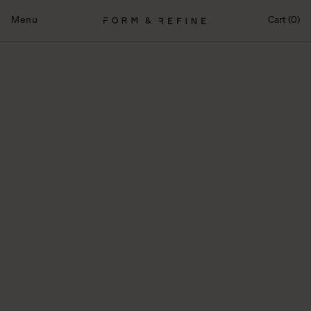
Fortsæt
til
Menu
Cart (0)
indhold