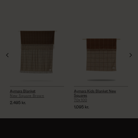
Aymara Blanket
Aymara Kids Blanket New
Squares
New Square Brown
70×100
2.495
kr.
1.095
kr.