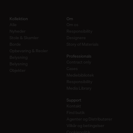
Kollektion
Om
Alle
Om os
Nyheder
Responsibility
Stole & Skamler
Designere
Borde
Story of Materials
Opbevaring & Reoler
Professionals
Belysning
Contract only
Belysning
Cases
Objekter
Mediebibliotek
Responsibility
Media Library
Support
Kontakt
Find butik
Agenter og Distributører
Vilkår og betingelser
Cookiepolitik