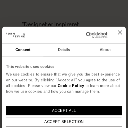
”
Designet er inspireret
af
vores
rejse
til Bolivia. Det var
et interessant møde med en rig
og farverig kultur, der har en lang
tradition og ekspertise inden
Consent
Details
About
for
alpaka-uld
. Indtrykkene og
respekten for håndværket
This website uses cookies
kombineret med
vores
nordiske
We use cookies to ensure that we give you the best experience
design-baggrund har resulteret i
on our website. By clicking "Accept all" you agree to the use of
en tekstil-serie i bløde farver
all cookies. Please view our
Cookie Policy
to learn more about
med et grafisk udtryk
”
how we use cookies and how you can manage them.
– Helle Herman, Herman Studio
ACCEPT ALL
UDFORSK DESIGNEREN
ACCEPT SELECTION