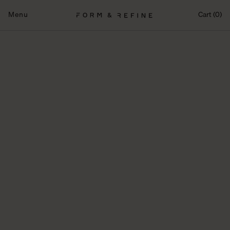
Fortsæt
til
Menu
Cart (0)
indhold