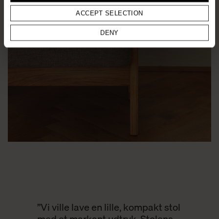
ACCEPT SELECTION
DENY
”Vi ville lave en lille, kompakt stol
med et markant udtryk. Stolens