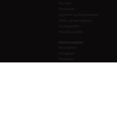
Kontakt
Find butik
Agenter og Distributører
Vilkår og betingelser
Cookiepolitik
Privatlivspolitik
Hold kontakten
Newsletter
Instagram
Pinterest
YouTube
2026