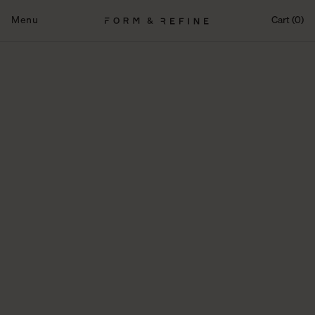
Fortsæt
til
Menu
Cart (0)
indhold