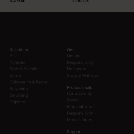
3.095
kr.
15.995
kr.
Kollektion
Om
Alle
Om os
Nyheder
Responsibility
Stole & Skamler
Designere
Borde
Story of Materials
Opbevaring & Reoler
Professionals
Belysning
Contract only
Belysning
Cases
Objekter
Mediebibliotek
Responsibility
Media Library
Support