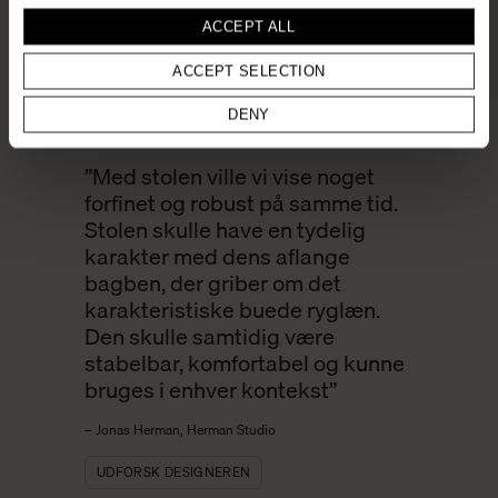
ACCEPT ALL
ACCEPT SELECTION
DENY
”Med stolen ville vi vise noget
forfinet og robust på samme tid.
Stolen skulle have en tydelig
karakter med dens aflange
bagben, der griber om det
karakteristiske buede ryglæn.
Den skulle samtidig være
stabelbar, komfortabel og kunne
bruges i enhver kontekst”
– Jonas Herman, Herman Studio
UDFORSK DESIGNEREN