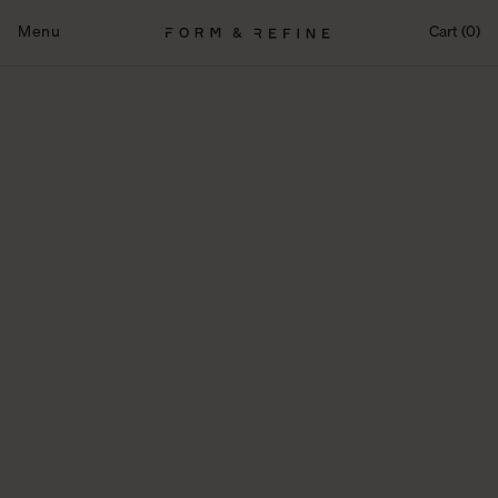
Fortsæt
til
Menu
Cart (0)
indhold