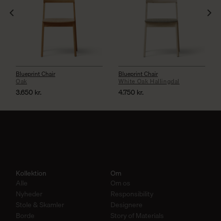
Blueprint Chair
Blueprint Chair
Oak
White Oak Hallingdal
3.650
kr.
4.750
kr.
Kollektion
Om
Alle
Om os
Nyheder
Responsibility
Stole & Skamler
Designere
Borde
Story of Materials