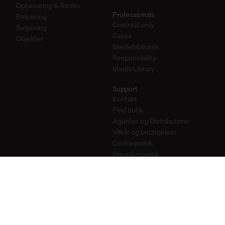
Opbevaring & Reoler
Professionals
Belysning
Contract only
Belysning
Cases
Objekter
Mediebibliotek
Responsibility
Media Library
Support
Kontakt
Find butik
Agenter og Distributører
Vilkår og betingelser
Cookiepolitik
Privatlivspolitik
Hold kontakten
Newsletter
Instagram
Pinterest
YouTube