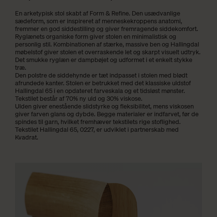
En arketypisk stol skabt af Form & Refine. Den usædvanlige
sædeform, som er inspireret af menneskekroppens anatomi,
fremmer en god siddestilling og giver fremragende siddekomfort.
Ryglænets organiske form giver stolen en minimalistisk og
personlig stil. Kombinationen af stærke, massive ben og Hallingdal
møbelstof giver stolen et overraskende let og skarpt visuelt udtryk.
Det smukke ryglæn er dampbøjet og udformet i et enkelt stykke
træ.
Den polstre de siddehynde er tæt indpasset i stolen med blødt
afrundede kanter. Stolen er betrukket med det klassiske uldstof
Hallingdal 65 i en opdateret farveskala og et tidsløst mønster.
Tekstilet består af 70% ny uld og 30% viskose.
Ulden giver enestående slidstyrke og fleksibilitet, mens viskosen
giver farven glans og dybde. Begge materialer er indfarvet, før de
spindes til garn, hvilket fremhæver tekstilets rige stoflighed.
Tekstilet Hallingdal 65, 0227, er udviklet i partnerskab med
Kvadrat.