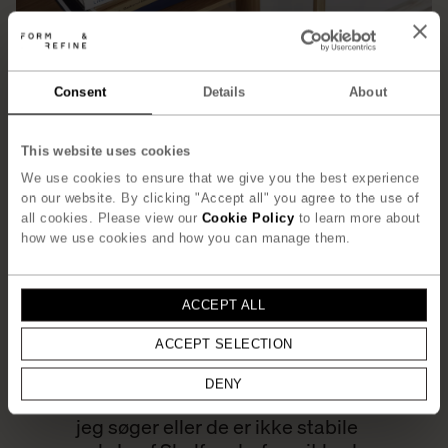
Consent
Details
About
This website uses cookies
We use cookies to ensure that we give you the best experience
on our website. By clicking "Accept all" you agree to the use of
all cookies. Please view our
Cookie Policy
to learn more about
how we use cookies and how you can manage them.
ACCEPT ALL
ACCEPT SELECTION
”
Jeg kan godt lide tankerne bag
en flat pack reol, men oftest
DENY
mangler de det æstetiske udtryk
jeg søger eller de er ikke stabile