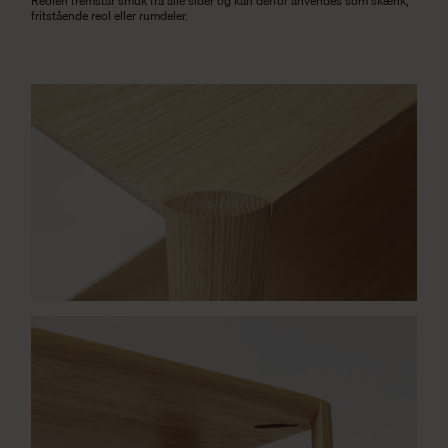
Reolen fremstår smuk fra alle sider og kan derfor anvendes som skænk,
fritstående reol eller rumdeler.