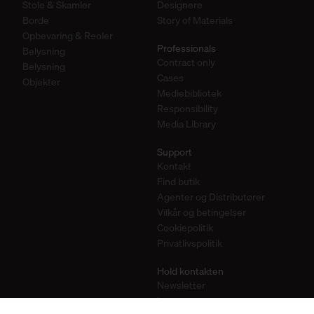
Stole & Skamler
Designere
Borde
Story of Materials
Opbevaring & Reoler
Professionals
Belysning
Contract only
Belysning
Cases
Objekter
Mediebibliotek
Responsibility
Media Library
Support
Kontakt
Find butik
Agenter og Distributører
Vilkår og betingelser
Cookiepolitik
Privatlivspolitik
Hold kontakten
Newsletter
Instagram