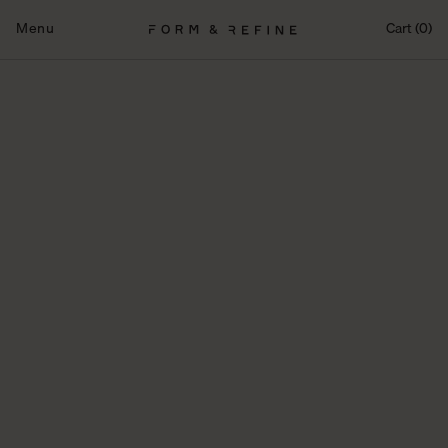
Fortsæt
til
Menu
Cart (0)
indhold