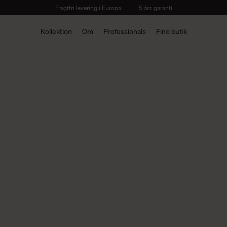
Fragtfri levering i Europa
|
5 års garanti
Kollektion
Om
Professionals
Find butik