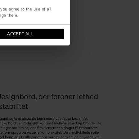
you agree to the use of all
age them.
ACCEPT ALL
designbord, der forener lethed
stabilitet
reret søjle af elegante ben i massivt egetræ bærer det
iske bord i en raffineret kontrast mellem lethed og tyngde. De
ninger mellem søjlens fire elementer bidrager til træbordets
te formsprog og visuelle kompleksitet. Den midtstillede søjle
od benplads til alle rundt om bordet, som er lige anvendeligt i