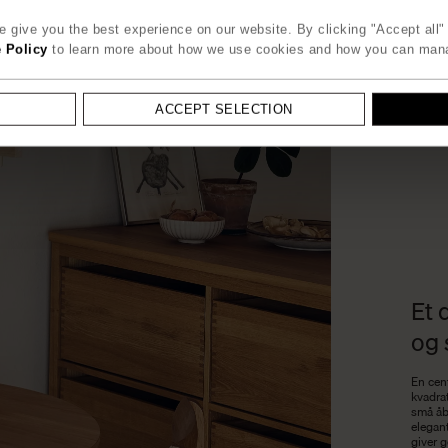
 give you the best experience on our website. By clicking "Accept all" 
 Policy
to learn more about how we use cookies and how you can man
ACCEPT SELECTION
Et
og 
En cent
kvadrat
små åb
elegan
giver g