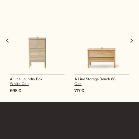
A Line Laundry Box
A Line Storage Bench 68
White Oak
Oak
668
€
717
€