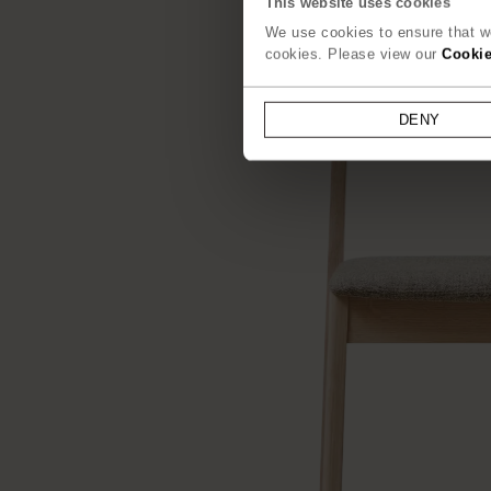
This website uses cookies
We use cookies to ensure that we
cookies. Please view our
Cookie
DENY