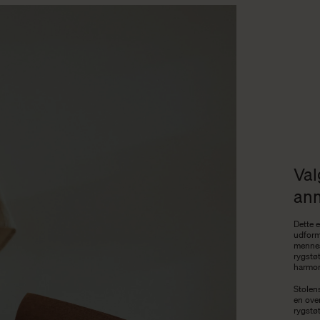
Val
an
Dette e
udform
mennes
rygstøt
harmon
Stolens
en ove
rygstøt