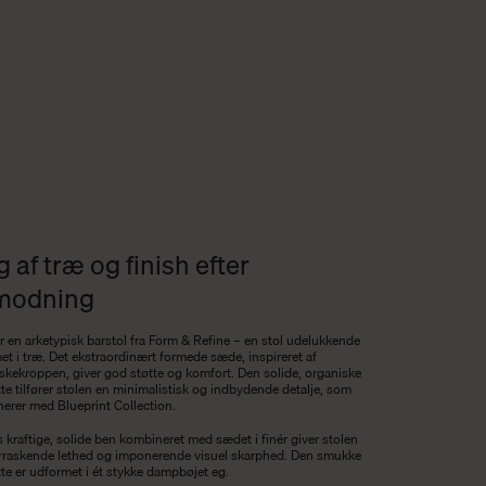
g af træ og finish efter
modning
r en arketypisk barstol fra Form & Refine – en stol udelukkende
et i træ. Det ekstraordinært formede sæde, inspireret af
kekroppen, giver god støtte og komfort. Den solide, organiske
te tilfører stolen en minimalistisk og indbydende detalje, som
erer med Blueprint Collection.
 kraftige, solide ben kombineret med sædet i finér giver stolen
rraskende lethed og imponerende visuel skarphed. Den smukke
te er udformet i ét stykke dampbøjet eg.