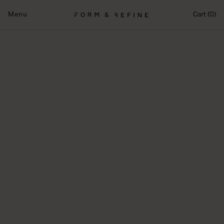
Fortsæt
til
Menu
Cart (0)
indhold