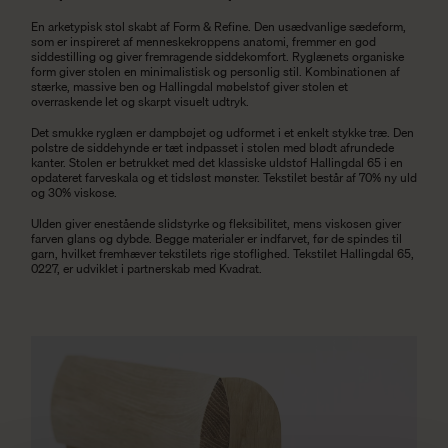
En arketypisk stol skabt af Form & Refine. Den usædvanlige sædeform,
som er inspireret af menneskekroppens anatomi, fremmer en god
siddestilling og giver fremragende siddekomfort. Ryglænets organiske
form giver stolen en minimalistisk og personlig stil. Kombinationen af
stærke, massive ben og Hallingdal møbelstof giver stolen et
overraskende let og skarpt visuelt udtryk.
Det smukke ryglæn er dampbøjet og udformet i et enkelt stykke træ. Den
polstre de siddehynde er tæt indpasset i stolen med blødt afrundede
kanter. Stolen er betrukket med det klassiske uldstof Hallingdal 65 i en
opdateret farveskala og et tidsløst mønster. Tekstilet består af 70% ny uld
og 30% viskose.
Ulden giver enestående slidstyrke og fleksibilitet, mens viskosen giver
farven glans og dybde. Begge materialer er indfarvet, før de spindes til
garn, hvilket fremhæver tekstilets rige stoflighed. Tekstilet Hallingdal 65,
0227, er udviklet i partnerskab med Kvadrat.