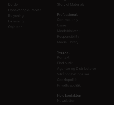
Borde
Story of Materials
Opbevaring & Reoler
Professionals
Belysning
Contract only
Belysning
Cases
Objekter
Mediebibliotek
Responsibility
Media Library
Support
Kontakt
Find butik
Agenter og Distributører
Vilkår og betingelser
Cookiepolitik
Privatlivspolitik
Hold kontakten
Newsletter
Instagram
Pinterest