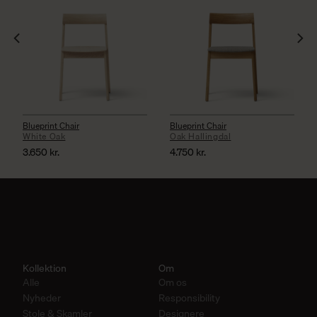
Blueprint Chair
Blueprint Chair
White Oak
Oak Hallingdal
3.650
kr.
4.750
kr.
Kollektion
Om
Alle
Om os
Nyheder
Responsibility
Stole & Skamler
Designere