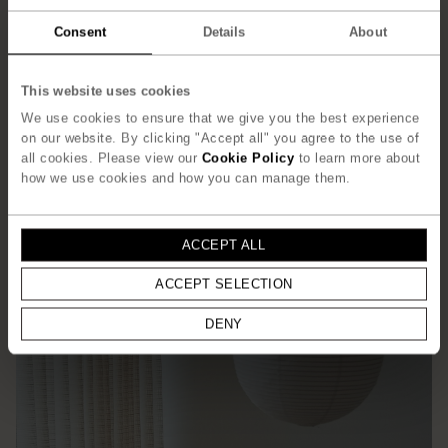
Siddehøjde: 40 cm
Consent
Details
About
Vægt: 12,2 kg (inkl. hynder 15,3 kg)
Designet af:
Jonas Herman, Herman Studios
This website uses cookies
Download
We use cookies to ensure that we give you the best experience
on our website. By clicking "Accept all" you agree to the use of
Product Fact Sheet
all cookies. Please view our
Cookie Policy
to learn more about
how we use cookies and how you can manage them.
2d og 3d model
ACCEPT ALL
ACCEPT SELECTION
DENY