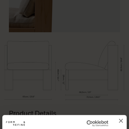
Product Details
Dimensioner: B: 65 cm, H: 62,5 cm, D: 72,5 cm