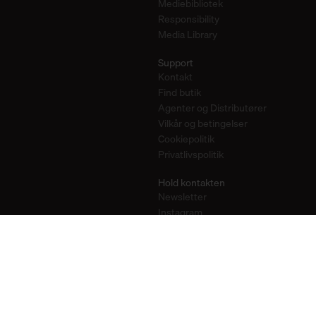
Mediebibliotek
Responsibility
Media Library
Support
Kontakt
Find butik
Agenter og Distributører
Vilkår og betingelser
Cookiepolitik
Privatlivspolitik
Hold kontakten
Newsletter
Instagram
Pinterest
YouTube