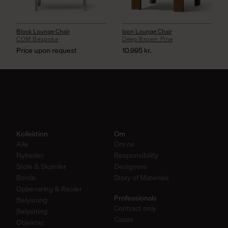
Block Lounge Chair
Icon Lounge Chair
COM Bespoke
Deep Brown Pine
Price upon request
10.995
kr.
Kollektion
Om
Alle
Om os
Nyheder
Responsibility
Stole & Skamler
Designere
Borde
Story of Materials
Opbevaring & Reoler
Professionals
Belysning
Contract only
Belysning
Cases
Objekter