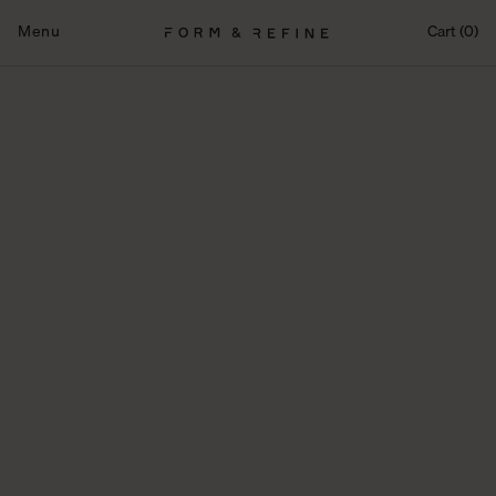
Fortsæt
til
Menu
Cart (0)
indhold