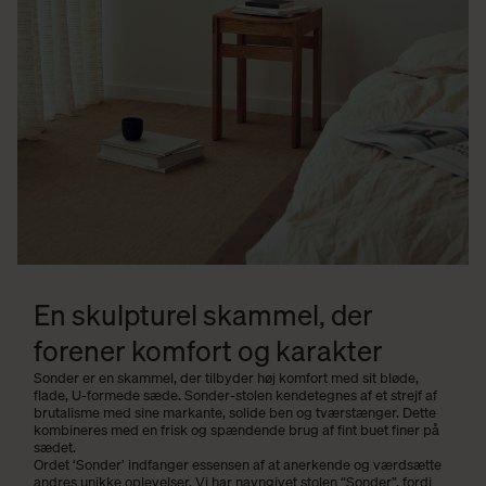
En skulpturel skammel, der
forener komfort og karakter
Sonder er en skammel, der tilbyder høj komfort med sit bløde,
flade, U-formede sæde. Sonder-stolen kendetegnes af et strejf af
brutalisme med sine markante, solide ben og tværstænger. Dette
kombineres med en frisk og spændende brug af fint buet finer på
sædet.
Ordet ‘Sonder’ indfanger essensen af at anerkende og værdsætte
andres unikke oplevelser. Vi har navngivet stolen “Sonder”, fordi