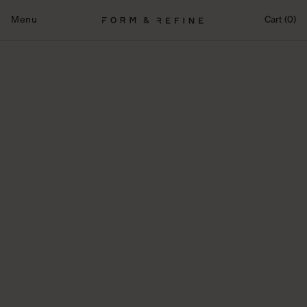
Fortsæt
til
Menu
Cart (0)
indhold