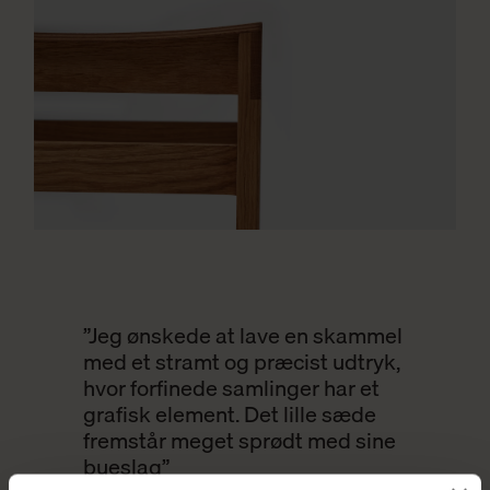
”Jeg ønskede at lave en skammel
med et stramt og præcist udtryk,
hvor forfinede samlinger har et
grafisk element. Det lille sæde
fremstår meget sprødt med sine
bueslag”