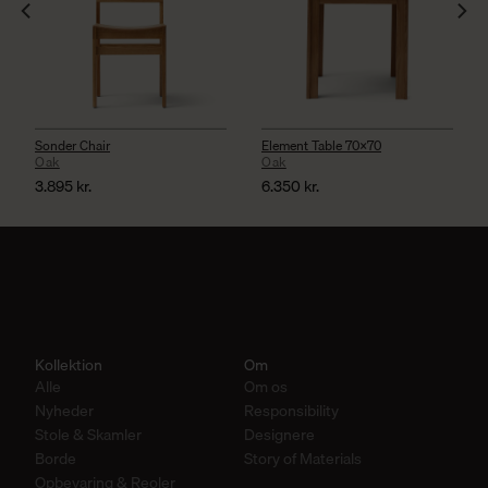
Sonder Chair
Element Table 70×70
Oak
Oak
3.895
kr.
6.350
kr.
Kollektion
Om
Alle
Om os
Nyheder
Responsibility
Stole & Skamler
Designere
Borde
Story of Materials
Opbevaring & Reoler