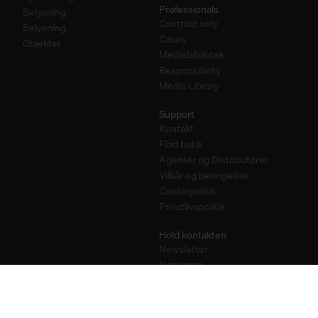
Professionals
Belysning
Contract only
Belysning
Cases
Objekter
Mediebibliotek
Responsibility
Media Library
Support
Kontakt
Find butik
Agenter og Distributører
Vilkår og betingelser
Cookiepolitik
Privatlivspolitik
Hold kontakten
Newsletter
Instagram
Pinterest
YouTube