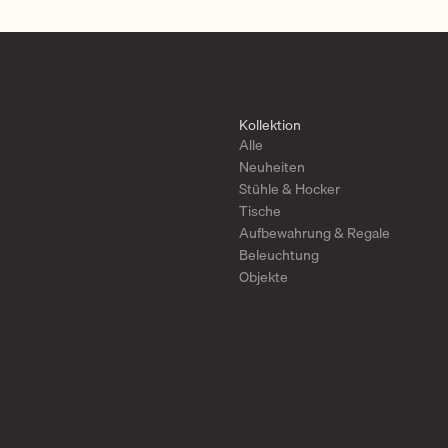
Kollektion
Alle
Neuheiten
Stühle & Hocker
Tische
Aufbewahrung & Regale
Beleuchtung
Objekte