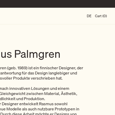
DE
Cart (0)
us Palmgren
n (geb. 1989) ist ein finnischer Designer, der
rantwortung für das Design langlebiger und
voller Produkte verschrieben hat.
s nach innovativen Lösungen und einem
leichgewicht zwischen Material, Ästhetik,
lichkeit und Produktion.
er Designer entwickelt Rasmus sowohl
ue Modelle als auch nutzbare Prototypen in
 Durch diese Arbeit möchte er Designs von