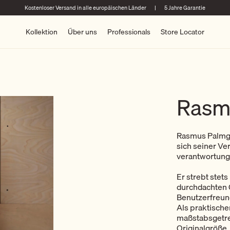
Kostenloser Versand in alle europäischen Länder
|
5 Jahre Garantie
Kollektion
Über uns
Professionals
Store Locator
Rasm
Rasmus Palmgre
sich seiner Ve
verantwortungs
Er strebt stet
durchdachten G
Benutzerfreund
Als praktisch
maßstabsgetre
Originalgröße.