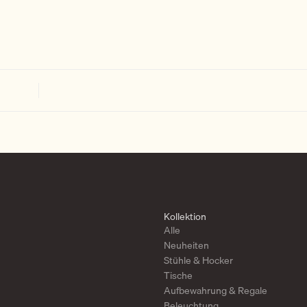
Kollektion
Alle
Neuheiten
Stühle & Hocker
Tische
Aufbewahrung & Regale
Beleuchtung