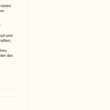
 vielen
ine
r
mpf und
halten.
ches
 der das