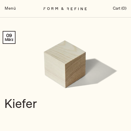
Zum
Inhalt
Menü
Cart (0)
springen
09
März
Kiefer