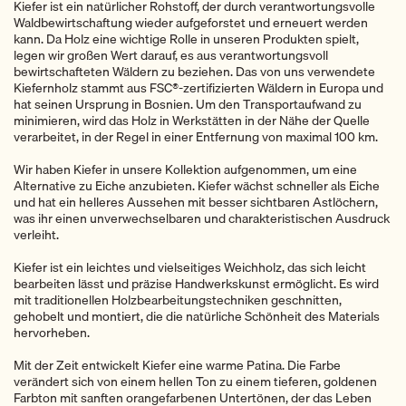
Kiefer ist ein natürlicher Rohstoff, der durch verantwortungsvolle
Waldbewirtschaftung wieder aufgeforstet und erneuert werden
kann. Da Holz eine wichtige Rolle in unseren Produkten spielt,
legen wir großen Wert darauf, es aus verantwortungsvoll
bewirtschafteten Wäldern zu beziehen. Das von uns verwendete
Kiefernholz stammt aus FSC®-zertifizierten Wäldern in Europa und
hat seinen Ursprung in Bosnien. Um den Transportaufwand zu
minimieren, wird das Holz in Werkstätten in der Nähe der Quelle
verarbeitet, in der Regel in einer Entfernung von maximal 100 km.
Wir haben Kiefer in unsere Kollektion aufgenommen, um eine
Alternative zu Eiche anzubieten. Kiefer wächst schneller als Eiche
und hat ein helleres Aussehen mit besser sichtbaren Astlöchern,
was ihr einen unverwechselbaren und charakteristischen Ausdruck
verleiht.
Kiefer ist ein leichtes und vielseitiges Weichholz, das sich leicht
bearbeiten lässt und präzise Handwerkskunst ermöglicht. Es wird
mit traditionellen Holzbearbeitungstechniken geschnitten,
gehobelt und montiert, die die natürliche Schönheit des Materials
hervorheben.
Mit der Zeit entwickelt Kiefer eine warme Patina. Die Farbe
verändert sich von einem hellen Ton zu einem tieferen, goldenen
Farbton mit sanften orangefarbenen Untertönen, der das Leben