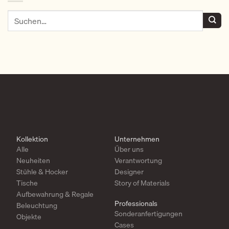
Kollektion
Unternehmen
Alle
Über uns
Neuheiten
Verantwortung
Stühle & Hocker
Designer
Tische
Story of Materials
Aufbewahrung & Regale
Professionals
Beleuchtung
Sonderanfertigungen
Objekte
Cases