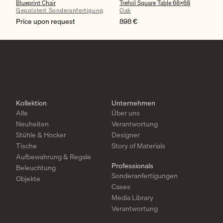
Blueprint Chair
Trefoil Square Table 68×68
Gepolstert Sonderanfertigung
Oak
Price upon request
898
€
Kollektion
Unternehmen
Alle
Über uns
Neuheiten
Verantwortung
Stühle & Hocker
Designer
Tische
Story of Materials
Aufbewahrung & Regale
Professionals
Beleuchtung
Sonderanfertigungen
Objekte
Cases
Media Library
Verantwortung