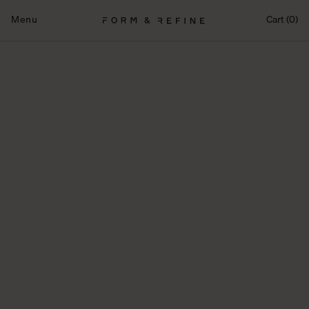
Fortsæt
til
Menu
Cart (0)
indhold