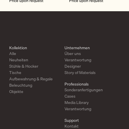
Price upon request
Price upon request
Kollektion
Unternehmen
Alle
Über uns
Neuheiten
Verantwortung
Stühle & Hocker
Designer
Tische
Story of Materials
Aufbewahrung & Regale
Professionals
Beleuchtung
Sonderanfertigungen
Objekte
Cases
Media Library
Verantwortung
Support
Kontakt