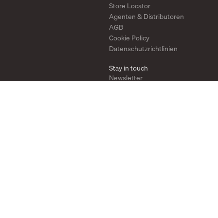
Store Locator
Agenten & Distributoren
AGB
Cookie Policy
Datenschutzrichtlinien
Stay in touch
Newsletter
Instagram
Pinterest
YouTube
2026
Look for our FSC®-certified products