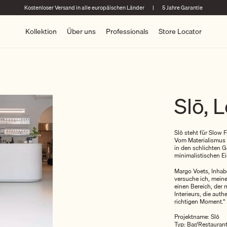
Kostenloser Versand in alle europäischen Länder
|
5 Jahre Garantie
Kollektion
Über uns
Professionals
Store Locator
Slō, 
Slō steht für Slow
Vom Materialismus z
in den schlichten Ge
minimalistischen Ei
Margo Voets, Inhabe
versuche ich, meine
einen Bereich, der 
Interieurs, die aut
richtigen Moment.“
Projektname: Slō
Typ: Bar/Restauran