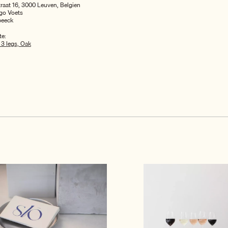
raat 16, 3000 Leuven, Belgien
rgo Voets
beeck
te:
 3 legs, Oak