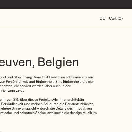
DE
Cart (0)
Leuven, Belgien
 Food und Slow Living. Vom Fast Food zum achtsamen Essen.
ur Persönlichkeit und Einfachheit. Eine Einfachheit, die sich
richten, die serviert werden, aber auch in der
nrichtung zeigt.
rin von Slō, über dieses Projekt: „Als Innenarchitektin
 Persönlichkeit und meinen Stil durch die Bar auszudrücken,
mehrere Sinne anspricht – durch die Details des innovativen
hentische und saisonale Speisekarte sowie die richtige Musik im
t