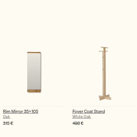
Rim Mirror 35×105
Foyer Coat Stand
Oak
White Oak
315
€
498
€