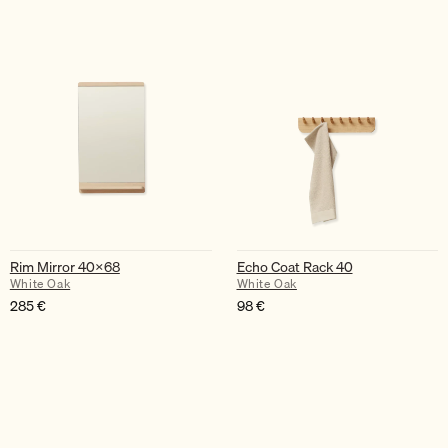
Rim Mirror 40×68
Echo Coat Rack 40
White Oak
White Oak
285
€
98
€