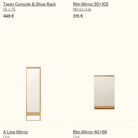
Taper Console & Shoe Rack
Rim Mirror 35×105
18 x 75
White Oak
498
€
315
€
A Line Mirror
Rim Mirror 40×68
Oak
Oak