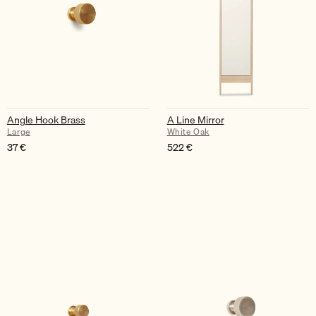
Angle Hook Brass
A Line Mirror
Large
White Oak
37
€
522
€