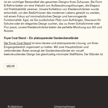
ist ein wichtiger Bestandteil des gesamten Designs Ihres Zuhauses. Bei Form
& Refine bieten wir eine Vielzahl von Aufbewahrungslösungen, die Eleganz
mit Praktikabilität vereinen. Unsere Kollektion von Kleiderschränken wurde
entwickelt, um den Bedürfnissen des modernen Lebens gerecht zu werden,
mit einem Fokus auf minimalistisches Design und hervorragende
Funktionalität. Egal, ob Sie zusätzlichen Platz zum Aufhängen, Stauraum für
Schuhe oder ein elegantes Design suchen, das zu Ihrem Schlafzimmer oder
Flur passt, unsere Kleiderschränke bieten die perfekte Mischung aus Stil und
Nutzen.
Foyer Coat Stand – Ein platzsparender Garderobenständer
Der Foyer Coat Stand
ist eine clevere und platzsparende Lösung, um Ihren
Eingangsbereich organisiert zu halten. Mit zwei Hauptstützen und
verbindenden Ästen erzeugt der Garderobenständer ein visuell
beeindruckendes Design bei gleichzeitig minimaler Stellfläche. Der Ständer ist
freistehend, einfach zu bewegen und lässt sich bei Bedarf problemlos
zusammenklappen und verstauen. Jeder Foyer Coat Stand enthält vier
zusätzliche Haken, die entlang der Stützen angepasst werden können, um
MEHR
eine individuell anpassbare Funktionalität zu bieten. Ideal für kleine Räume, ist
dieser Garderobenständer sowohl praktisch als auch stilvoll und verleiht
jedem Eingangsbereich, Flur oder Schlafzimmer einen Hauch von Eleganz.
Rim Mirror – Eleganter Wandspiegel mit funktionalem Regal
Der Rim Mirror
ist eine elegante und stilvolle Ergänzung für jedes moderne
Zuhause. Dieser Spiegel verfügt über ein funktionales Regal und ein Infinity-
Glas-Finish, was ihn sowohl praktisch als auch sophisticated macht. Der Rim
Wall Mirror eignet sich hervorragend für verschiedene Räume wie
Wohnzimmer, Badezimmer, Flure und Schlafzimmer. Das Regal unter dem
Kollektion
Unternehmen
Spiegel enthält eine kleine Rille, in der Sie kleine Gegenstände wie Schlüssel,