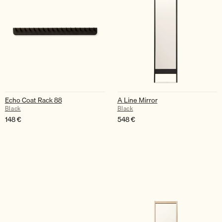
Echo Coat Rack 88
A Line Mirror
Black
Black
148
€
548
€