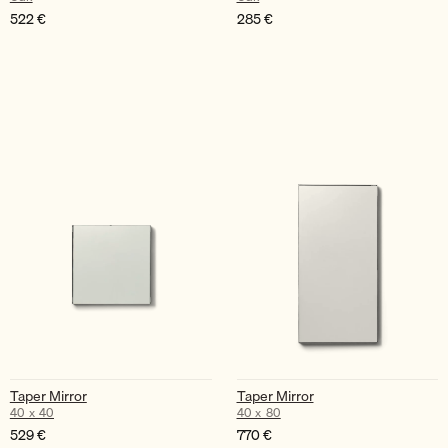
522
€
285
€
Taper Mirror
Taper Mirror
40 x 40
40 x 80
529
€
770
€