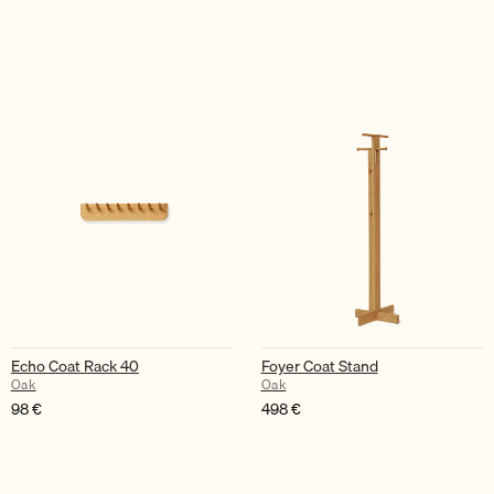
Echo Coat Rack 40
Foyer Coat Stand
Oak
Oak
98
€
498
€