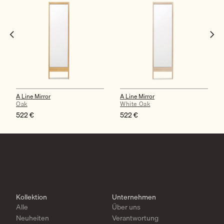
A Line Mirror
A Line Mirror
Oak
White Oak
522
€
522
€
Kollektion
Unternehmen
Alle
Über uns
Neuheiten
Verantwortung