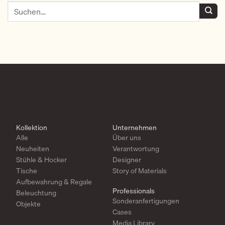
Kollektion
Unternehmen
Alle
Über uns
Neuheiten
Verantwortung
Stühle & Hocker
Designer
Tische
Story of Materials
Aufbewahrung & Regale
Professionals
Beleuchtung
Sonderanfertigungen
Objekte
Cases
Media Library