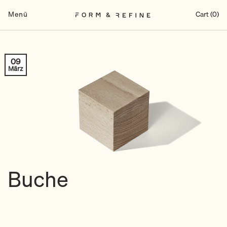
Zum
Inhalt
Menü
Cart (0)
springen
09
März
Buche