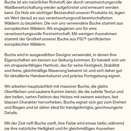
Buche ist ein natürlicher Rohstoff, der durch verantwortungsvolle
Waldbewirtschaftung wieder aufgeforstet und erneuert werden
kann. Da Holz ein wichtiger Bestandteil unserer Produkte ist, legen
wir Wert darauf, es aus verantwortungsvoll bewirtschafteten
Wäldern zu beziehen. Die von uns verwendete Buche stammt aus
europäischen Wäldern. Wir engagieren uns für eine
verantwortungsvolle Forstwirtschaft. Mit wenigen Ausnahmen
stammt der Großteil unserer Buche aus FSC®-zertifizierten
europäischen Wäldern.
Buche wird in ausgewählten Designs verwendet, in denen ihre
Eigenschaften am besten zur Geltung kommen. Es handelt sich um
ein strapazierfähiges Hartholz, das für seine Festigkeit, Stabilität
und feine, gleichmäßige Maserung bekannt ist und sich daher gut
für detaillierte Handwerkskunst und präzise Formgebung eignet.
Wir arbeiten hauptsächlich mit massiver Buche, die glatte
Oberflächen und saubere Kanten bietet, die die subtile Textur und
den hellen, zarten Farbton des Holzes mit seinem weichen, fast
blassen Charakter hervorheben. Buche eignet sich gut zum Drehen
und Biegen und ist daher ideal für handgefertigte, geschwungene
Details.
Mit der Zeit reift Buche sanft, ihre Farbe wird etwas tiefer, während
sie ihre natürliche Helligkeit und ihr gleichmäßiges Aussehen