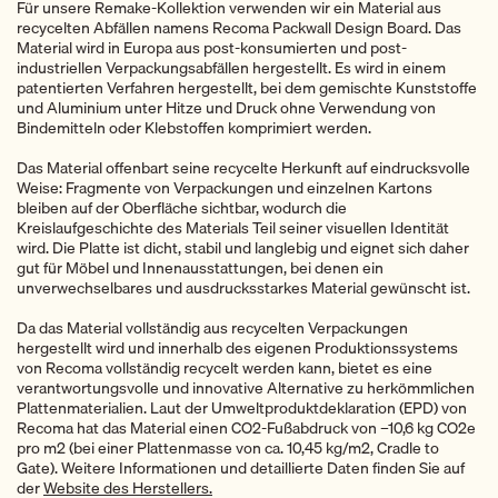
Für unsere Remake-Kollektion verwenden wir ein Material aus
recycelten Abfällen namens Recoma Packwall Design Board. Das
Material wird in Europa aus post-konsumierten und post-
industriellen Verpackungsabfällen hergestellt. Es wird in einem
patentierten Verfahren hergestellt, bei dem gemischte Kunststoffe
und Aluminium unter Hitze und Druck ohne Verwendung von
Bindemitteln oder Klebstoffen komprimiert werden.
Das Material offenbart seine recycelte Herkunft auf eindrucksvolle
Weise: Fragmente von Verpackungen und einzelnen Kartons
bleiben auf der Oberfläche sichtbar, wodurch die
Kreislaufgeschichte des Materials Teil seiner visuellen Identität
wird. Die Platte ist dicht, stabil und langlebig und eignet sich daher
gut für Möbel und Innenausstattungen, bei denen ein
unverwechselbares und ausdrucksstarkes Material gewünscht ist.
Da das Material vollständig aus recycelten Verpackungen
hergestellt wird und innerhalb des eigenen Produktionssystems
von Recoma vollständig recycelt werden kann, bietet es eine
verantwortungsvolle und innovative Alternative zu herkömmlichen
Plattenmaterialien. Laut der Umweltproduktdeklaration (EPD) von
Recoma hat das Material einen CO2-Fußabdruck von –10,6 kg CO2e
pro m2 (bei einer Plattenmasse von ca. 10,45 kg/m2, Cradle to
Gate). Weitere Informationen und detaillierte Daten finden Sie auf
der
Website des Herstellers.