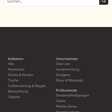
Kollektion
Unternehmen
Alle
Über uns
Neuheiten
Verantwortung
Stühle & Hocker
Designer
Tische
Story of Materials
Aufbewahrung & Regale
Professionals
Beleuchtung
Sonderanfertigungen
Objekte
Cases
Media Library
Verantwortung