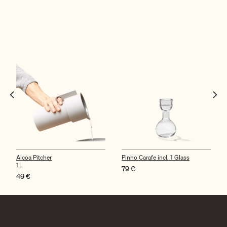
Alcoa Pitcher
Pinho Carafe incl. 1 Glass
1L
79
€
49
€