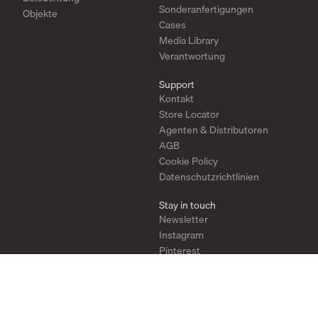
Sonderanfertigungen
Objekte
Cases
Media Library
Verantwortung
Support
Kontakt
Store Locator
Agenten & Distributoren
AGB
Cookie Policy
Datenschutzrichtlinien
Stay in touch
Newsletter
Instagram
Pinterest
YouTube