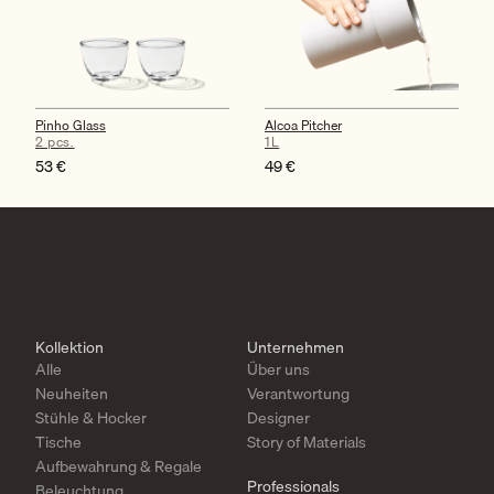
Pinho Glass
Alcoa Pitcher
2 pcs.
1L
53
€
49
€
Kollektion
Unternehmen
Alle
Über uns
Neuheiten
Verantwortung
Stühle & Hocker
Designer
Tische
Story of Materials
Aufbewahrung & Regale
Professionals
Beleuchtung