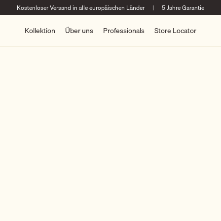
Kostenloser Versand in alle europäischen Länder
|
5 Jahre Garantie
Kollektion
Über uns
Professionals
Store Locator