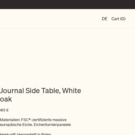
DE
Cart (0)
Journal Side Table, White
oak
415
€
Materialien: FSC®-zertifizierte massive
europäische Eiche. Eichenfurnierpaneele
Herkunft: Hergestellt in Polen