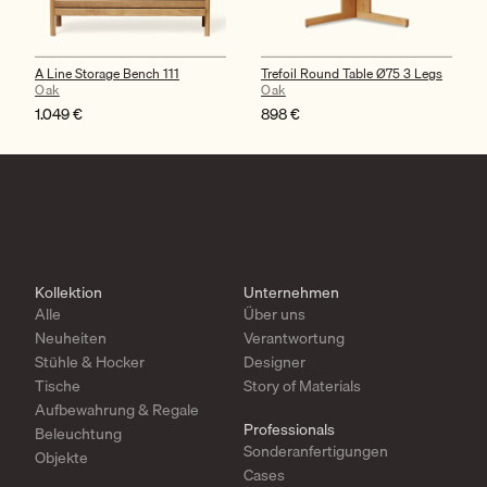
A Line Storage Bench 111
Trefoil Round Table Ø75 3 Legs
Oak
Oak
1.049
€
898
€
Kollektion
Unternehmen
Alle
Über uns
Neuheiten
Verantwortung
Stühle & Hocker
Designer
Tische
Story of Materials
Aufbewahrung & Regale
Professionals
Beleuchtung
Sonderanfertigungen
Objekte
Cases