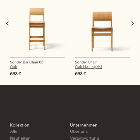
Sonder Bar Chair 65
Sonder Chair
Oak
Oak Hallingdal
663
€
663
€
Kollektion
Unternehmen
Alle
Über uns
Neuheiten
Verantwortung