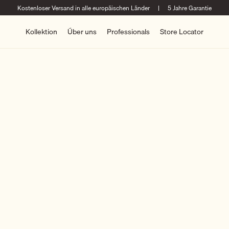
Kostenloser Versand in alle europäischen Länder
|
5 Jahre Garantie
Kollektion
Über uns
Professionals
Store Locator