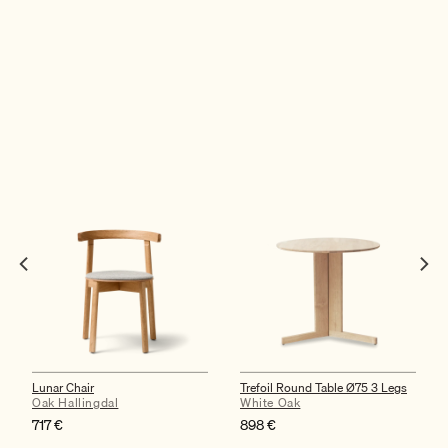
Lunar Chair
Trefoil Round Table Ø75 3 Legs
Oak Hallingdal
White Oak
717
€
898
€