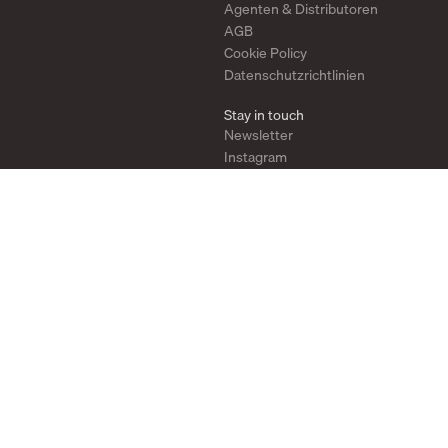
Agenten & Distributoren
AGB
Cookie Policy
Datenschutzrichtlinien
Stay in touch
Newsletter
Instagram
Pinterest
YouTube
2026
Look for our FSC®-certified products