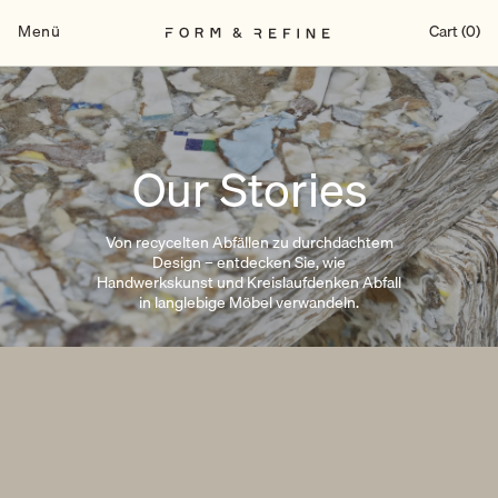
Zum
Inhalt
Menü
Cart (0)
springen
Our Stories
Von recycelten Abfällen zu durchdachtem
Design – entdecken Sie, wie
Handwerkskunst und Kreislaufdenken Abfall
in langlebige Möbel verwandeln.