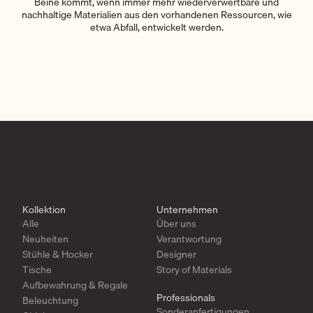
Beine kommt, wenn immer mehr wiederverwertbare und
nachhaltige Materialien aus den vorhandenen Ressourcen, wie
etwa Abfall, entwickelt werden.
Kollektion
Unternehmen
Alle
Über uns
Neuheiten
Verantwortung
Stühle & Hocker
Designer
Tische
Story of Materials
Aufbewahrung & Regale
Professionals
Beleuchtung
Sonderanfertigungen