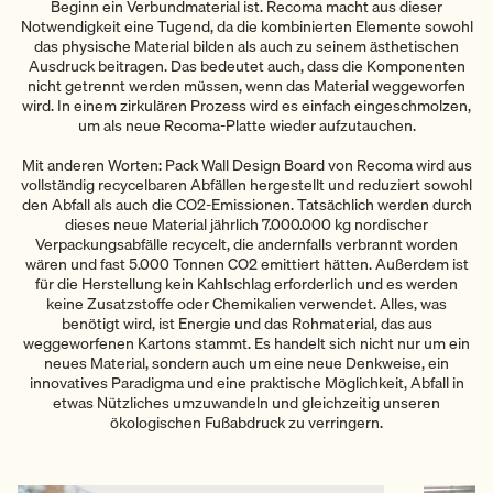
Beginn ein Verbundmaterial ist. Recoma macht aus dieser
Notwendigkeit eine Tugend, da die kombinierten Elemente sowohl
das physische Material bilden als auch zu seinem ästhetischen
Ausdruck beitragen. Das bedeutet auch, dass die Komponenten
nicht getrennt werden müssen, wenn das Material weggeworfen
wird. In einem zirkulären Prozess wird es einfach eingeschmolzen,
um als neue Recoma-Platte wieder aufzutauchen.
Mit anderen Worten: Pack Wall Design Board von Recoma wird aus
vollständig recycelbaren Abfällen hergestellt und reduziert sowohl
den Abfall als auch die CO2-Emissionen. Tatsächlich werden durch
dieses neue Material jährlich 7.000.000 kg nordischer
Verpackungsabfälle recycelt, die andernfalls verbrannt worden
wären und fast 5.000 Tonnen CO2 emittiert hätten. Außerdem ist
für die Herstellung kein Kahlschlag erforderlich und es werden
keine Zusatzstoffe oder Chemikalien verwendet. Alles, was
benötigt wird, ist Energie und das Rohmaterial, das aus
weggeworfenen Kartons stammt. Es handelt sich nicht nur um ein
neues Material, sondern auch um eine neue Denkweise, ein
innovatives Paradigma und eine praktische Möglichkeit, Abfall in
etwas Nützliches umzuwandeln und gleichzeitig unseren
ökologischen Fußabdruck zu verringern.