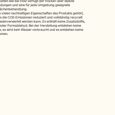
keiten wie bei Holz verfügt der Hocker über stabile
ndungen und eine für jede Umgebung geeignete
lächenbehandlung.
 vielen nachhaltigen Eigenschaften des Produkts gehört,
s die CO2-Emissionen reduziert und vollständig recycelt
ederverwertet werden kann. Es enthält keine Zusatzstoffe,
der Formaldehyd. Bei der Herstellung entstehen keine
e, es wird kein Wasser verbraucht und es entstehen keine
ionen.