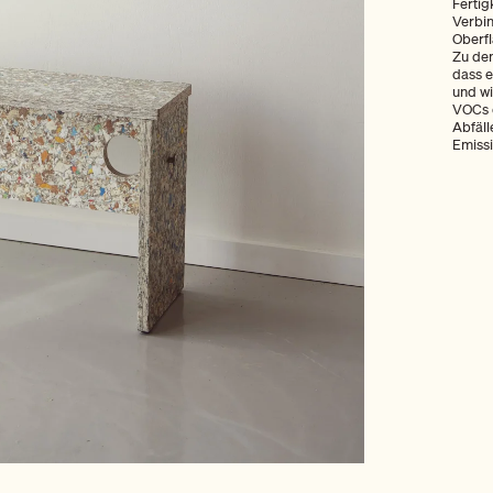
Fertig
Verbi
Oberf
Zu den
dass e
und wi
VOCs o
Abfäll
Emiss