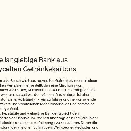
e langlebige Bank aus
ycelten Getränkekartons
make Bench wird aus recycelten Getränkekartons in einem
llen Verfahren hergestellt, das eine Mischung von
alien wie Papier, Kunststoff und Aluminium ermöglicht, die
wieder recycelt werden können. Das Material ist eine
stoffarme, vollständig kreislauffähige und hervorragende
ative zu herkömmlichen Möbelmaterialien und somit eine
ltige Wahl.
arke, stabile und vielseitige Bank entspricht den
ätzen der Kreislaufwirtschaft und trägt dazu bei, die in der
ndustrie anfallende Abfallmenge zu reduzieren. Durch die
ndung der gleichen Schrauben, Werkzeuge, Methoden und