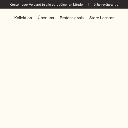
Kostenloser Versand in alle europäischen Länder
|
5 Jahre Garantie
Kollektion
Über uns
Professionals
Store Locator