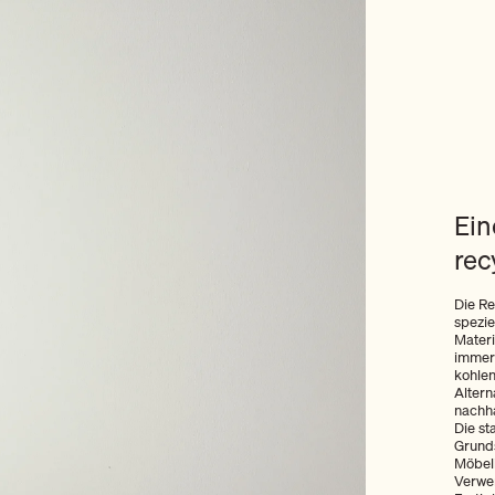
Ein
rec
Die Re
spezie
Materi
immer 
kohlen
Altern
nachha
Die st
Grunds
Möbeli
Verwe