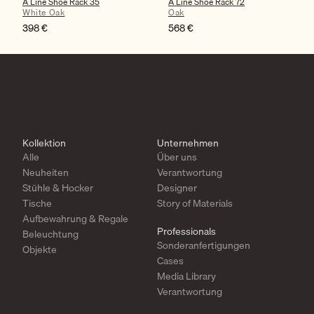
A Line Shoe Rack 35
A Line Shoe Rack 72
White Oak
Oak
398
€
568
€
Kollektion
Unternehmen
Alle
Über uns
Neuheiten
Verantwortung
Stühle & Hocker
Designer
Tische
Story of Materials
Aufbewahrung & Regale
Professionals
Beleuchtung
Sonderanfertigungen
Objekte
Cases
Media Library
Verantwortung