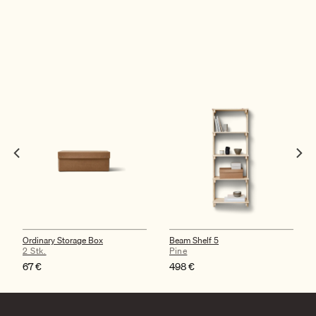
Ordinary Storage Box
Beam Shelf 5
2 Stk.
Pine
67
€
498
€