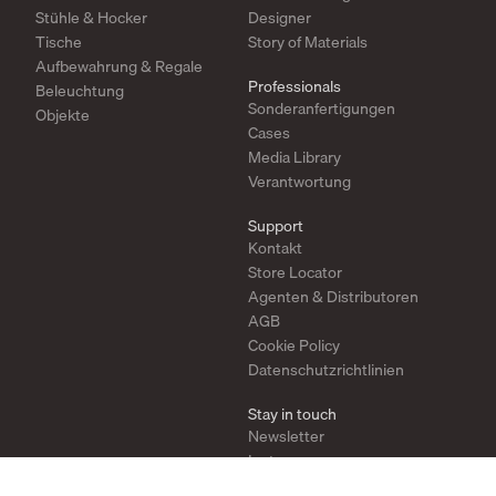
Stühle & Hocker
Designer
Tische
Story of Materials
Aufbewahrung & Regale
Professionals
Beleuchtung
Sonderanfertigungen
Objekte
Cases
Media Library
Verantwortung
Support
Kontakt
Store Locator
Agenten & Distributoren
AGB
Cookie Policy
Datenschutzrichtlinien
Stay in touch
Newsletter
Instagram
Pinterest