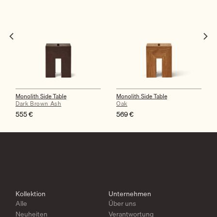
Monolith Side Table
Monolith Side Table
Dark Brown Ash
Oak
555
€
569
€
Kollektion
Unternehmen
Alle
Über uns
Neuheiten
Verantwortung