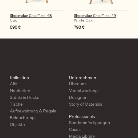
Shoemaker Chair™ no. 68
Shoemaker Chair™ no. 49
Oak
White Oak
898
€
798
€
Kollektion
Unternehmen
Alle
Über uns
Neuheiten
Verantwortung
Stühle & Hocker
Designer
Tische
Story of Materials
Aufbewahrung & Regale
Professionals
Beleuchtung
Sonderanfertigungen
Objekte
Cases
Media Library